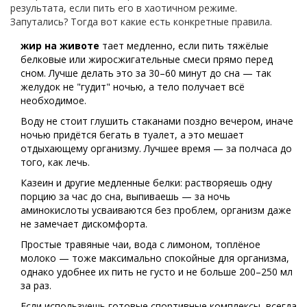
результата, если пить его в хаотичном режиме.
Запутались? Тогда вот какие есть конкретные правила.
жир на животе
тает медленно, если пить тяжёлые
белковые или жиросжигательные смеси прямо перед
сном. Лучше делать это за 30–60 минут до сна — так
желудок не "гудит" ночью, а тело получает всё
необходимое.
Воду не стоит глушить стаканами поздно вечером, иначе
ночью придётся бегать в туалет, а это мешает
отдыхающему организму. Лучшее время — за полчаса до
того, как лечь.
Казеин и другие медленные белки: растворяешь одну
порцию за час до сна, выпиваешь — за ночь
аминокислоты усваиваются без проблем, организм даже
не замечает дискомфорта.
Простые травяные чаи, вода с лимоном, топлёное
молоко — тоже максимально спокойные для организма,
однако удобнее их пить не густо и не больше 200–250 мл
за раз.
Если используешь готовые спортивные комплексы, всегда