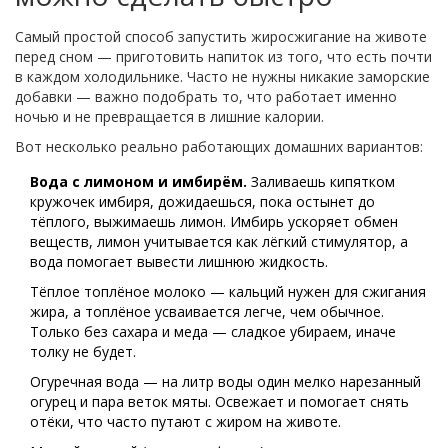
Самый простой способ запустить жиросжигание на животе
перед сном — приготовить напиток из того, что есть почти
в каждом холодильнике. Часто не нужны никакие заморские
добавки — важно подобрать то, что работает именно
ночью и не превращается в лишние калории.
Вот несколько реально работающих домашних вариантов:
Вода с лимоном и имбирём.
Заливаешь кипятком
кружочек имбиря, дожидаешься, пока остынет до
тёплого, выжимаешь лимон. Имбирь ускоряет обмен
веществ, лимон учитывается как лёгкий стимулятор, а
вода помогает вывести лишнюю жидкость.
Тёплое топлёное молоко — кальций нужен для сжигания
жира, а топлёное усваивается легче, чем обычное.
Только без сахара и меда — сладкое убираем, иначе
толку не будет.
Огуречная вода — на литр воды один мелко нарезанный
огурец и пара веток мяты. Освежает и помогает снять
отёки, что часто путают с жиром на животе.