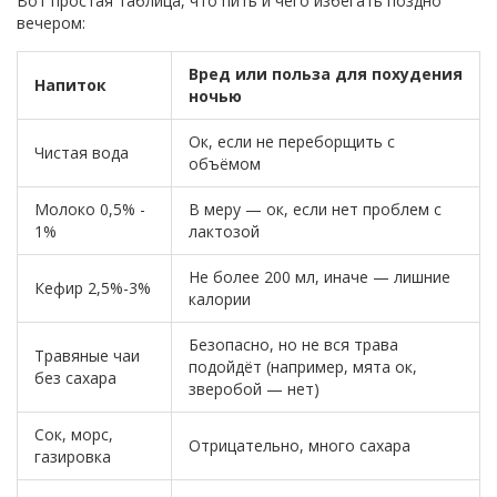
Вот простая таблица, что пить и чего избегать поздно
вечером:
Вред или польза для похудения
Напиток
ночью
Ок, если не переборщить с
Чистая вода
объёмом
Молоко 0,5% -
В меру — ок, если нет проблем с
1%
лактозой
Не более 200 мл, иначе — лишние
Кефир 2,5%-3%
калории
Безопасно, но не вся трава
Травяные чаи
подойдёт (например, мята ок,
без сахара
зверобой — нет)
Сок, морс,
Отрицательно, много сахара
газировка