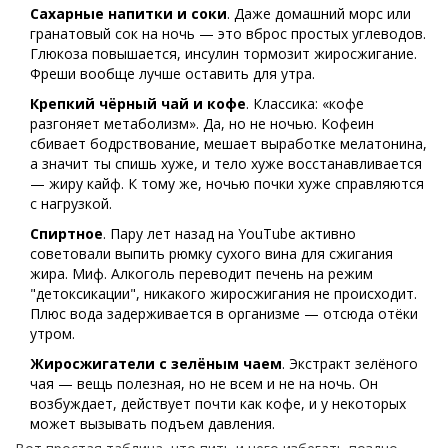
Сахарные напитки и соки
. Даже домашний морс или
гранатовый сок на ночь — это вброс простых углеводов.
Глюкоза повышается, инсулин тормозит жиросжигание.
Фреши вообще лучше оставить для утра.
Крепкий чёрный чай и кофе
. Классика: «кофе
разгоняет метаболизм». Да, но не ночью. Кофеин
сбивает бодрствование, мешает выработке мелатонина,
а значит ты спишь хуже, и тело хуже восстанавливается
— жиру кайф. К тому же, ночью почки хуже справляются
с нагрузкой.
Спиртное
. Пару лет назад на YouTube активно
советовали выпить рюмку сухого вина для сжигания
жира. Миф. Алкоголь переводит печень на режим
"детоксикации", никакого жиросжигания не происходит.
Плюс вода задерживается в организме — отсюда отёки
утром.
Жиросжигатели с зелёным чаем
. Экстракт зелёного
чая — вещь полезная, но не всем и не на ночь. Он
возбуждает, действует почти как кофе, и у некоторых
может вызывать подъем давления.