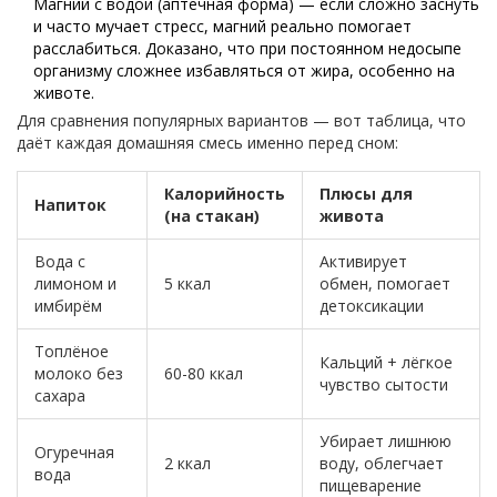
Магний с водой (аптечная форма) — если сложно заснуть
и часто мучает стресс, магний реально помогает
расслабиться. Доказано, что при постоянном недосыпе
организму сложнее избавляться от жира, особенно на
животе.
Для сравнения популярных вариантов — вот таблица, что
даёт каждая домашняя смесь именно перед сном:
Калорийность
Плюсы для
Напиток
(на стакан)
живота
Вода с
Активирует
лимоном и
5 ккал
обмен, помогает
имбирём
детоксикации
Топлёное
Кальций + лёгкое
молоко без
60-80 ккал
чувство сытости
сахара
Убирает лишнюю
Огуречная
2 ккал
воду, облегчает
вода
пищеварение