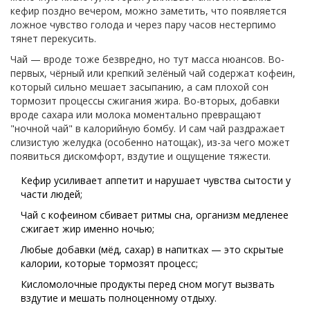
кефир поздно вечером, можно заметить, что появляется
ложное чувство голода и через пару часов нестерпимо
тянет перекусить.
Чай — вроде тоже безвредно, но тут масса нюансов. Во-
первых, чёрный или крепкий зелёный чай содержат кофеин,
который сильно мешает засыпанию, а сам плохой сон
тормозит процессы сжигания жира. Во-вторых, добавки
вроде сахара или молока моментально превращают
"ночной чай" в калорийную бомбу. И сам чай раздражает
слизистую желудка (особенно натощак), из-за чего может
появиться дискомфорт, вздутие и ощущение тяжести.
Кефир усиливает аппетит и нарушает чувства сытости у
части людей;
Чай с кофеином сбивает ритмы сна, организм медленее
сжигает жир именно ночью;
Любые добавки (мёд, сахар) в напитках — это скрытые
калории, которые тормозят процесс;
Кисломолочные продукты перед сном могут вызвать
вздутие и мешать полноценному отдыху.