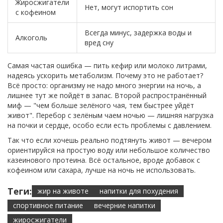
Жиросжигатели
Нет, могут испортить сон
с кофеином
Всегда минус, задержка воды и
Алкоголь
вред сну
Самая частая ошибка — пить кефир или молоко литрами,
надеясь ускорить метаболизм. Почему это не работает?
Всё просто: организму не надо много энергии на ночь, а
лишнее тут же пойдёт в запас. Второй распространённый
миф — "чем больше зелёного чая, тем быстрее уйдёт
живот". Перебор с зелёным чаем ночью — лишняя нагрузка
на почки и сердце, особо если есть проблемы с давлением.
Так что если хочешь реально подтянуть живот — вечером
ориентируйся на простую воду или небольшое количество
казеинового протеина. Всё остальное, вроде добавок с
кофеином или сахара, лучше на ночь не использовать.
Теги:
жир на животе
напитки для похудения
спортивное питание
вечерние напитки
жиросжигатели