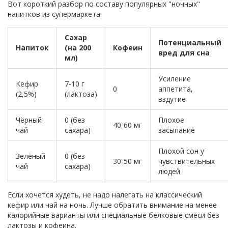
Вот короткий разбор по составу популярных "ночных"
напитков из супермаркета:
Сахар
Потенциальный
Напиток
(на 200
Кофеин
вред для сна
мл)
Усиление
Кефир
7-10 г
0
аппетита,
(2,5%)
(лактоза)
вздутие
Чёрный
0 (без
Плохое
40-60 мг
чай
сахара)
засыпание
Плохой сон у
Зелёный
0 (без
30-50 мг
чувствительных
чай
сахара)
людей
Если хочется худеть, не надо налегать на классический
кефир или чай на ночь. Лучше обратить внимание на менее
калорийные варианты или специальные белковые смеси без
лактозы и кофеина.