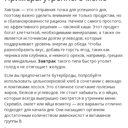
Завтрак — это отправная точка для успешного дня,
поэтому важно уделить внимание не только продуктам, но
и сбалансированности рациона. Начнем с самого простого,
но эффективного решения — овсяной каши. Этот продукт
богат клетчаткой, необходимыми минералами, а также он
является источником долгих углеводов, которые
поддерживают уровень энергии до обеда. Чтобы
разнообразить вкус, добавьте горсть ягод, таких как
черника или клубника, и немного орехов, например, грецких
или миндальных.
Завтрак
такого типа быстро утолит
голод и не отягощает желудок.
Если вы предпочитаете бутерброды, попробуйте
использовать цельнозерновой хлеб в сочетании с авокадо
и ломтиками лосося. Это отличное сочетание полезных
жиров, белков и углеводов. Не стоит забывать и о яйцах,
которые всегда выигрышно смотрятся в утреннем меню.
Скрембл, омлет или яйца всмятку — все варианты отлично
подходят для начала дня. Они насыщают организм
достаточным количеством аминокислот и витаминов
группы В.