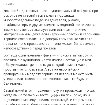
на лжи.
Для особо дотошных — есть универсальный лайфхак. При
осмотре не стесняйтесь залезть под днище:
многострадальные подушки двигателя, рычаги,
стабилизаторы и другие элементы ходовой после 200-300
тысяч километров эксплуатации выглядят типично
«потрёпанными», даже если наружный пластик и салон еще
терпимо сохранились. Не доверяйтесь только чистоте
подкапотного пространства — оно может быть вымыто
непосредственно перед показом.
Вот еще один полезный факт — японские автомобили,
ввозимые с аукционов, часто имеют настоящие книги
обслуживания, где вплоть до каждой замены масла
проставляются отметки. А вот на европейских
праворульных моделях сервисная история может быть
утеряна или намеренно «зачищена», так что будьте
бдительны.
Самый яркий итог — удачная покупка происходит тогда,
когда вы не только читаете цифры на приборке, но и
оцениваете машину в целом. Используйте современные
онлайн-сервисы, будьте критичны и дотошны — и тогда