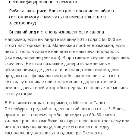
неквалифицированного ремонта
Работа электрики, блоков (посторонние ошибки в
системах могут намекать на вмешательство в
электронику)
Внешний вид и степень изношенности салона
Например, если вы видите машину 2015 года с 60 000 км,
стоит насторожиться. Маленький пробег возможен, если
авто стояло в гараже или долго не эксплуатировалось
(скажем, владелец уезжал). В противном случае цифры явно
скручены. Не стоит излишне доверять заманчивым
объявлениям, где десяти- и пятнадцатилетние модели
продаются с формальным пробегом меньше ста тысяч —
тут сразу возникает риск вложения в дорогостоящий
ремонт двигателей и коробок передач в первые же месяцы
эксплуатации.
В больших городах, например, в Москве и Санкт-
Петербурге, средний владельческий цикл авто — 3–5 лет,
причём за это время пробег доходит до 60–80 тысяч
километров. Автомобили, которые перешли к третьему или
четвёртому владельцу, чаще всего имеют не одну
«исправленную» запись на одометре. Эксперты