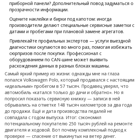
приборной панели? Дополнительный повод задуматься о
прозрачности информации.
Оцените наклейки и бирки под капотом: иногда
производители делают специальные сервисные заметки с
датами и пробегами при плановой замене агрегатов.
Привлекайте профильных экспертов — услуги выездной
диагностики окупаются во много раз, помогая избежать
сюрпризов после покупки. Профессионал с
оборудованием по CAN-шине может выявить
расхождения данных в разных блоках машины.
Самый яркий пример из жизни: однажды мне на глаза
попался Volkswagen Polo, который продавался с настоящим
«идеальным» пробегом в 57 тысяч. Продавец уверял, что
автомобиль «катался только до дачи и обратно». Но я
попросил показать сервисную книжку — записи в ней
обрывались на отметке 148 тысяч километров за два года
до продажи. Ещё и дата производства педалей не
совпадала с годом выпуска. Итог: сэкономил
потенциальному покупателю 250 тысяч рублей на ремонте
двигателя и ходовой. Вот почему комплексный подход к
проверке — спасение от выкинутых на ветер денег.