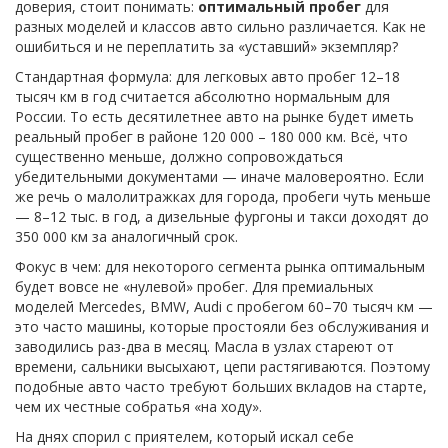
доверия, стоит понимать:
оптимальный пробег
для
разных моделей и классов авто сильно различается. Как не
ошибиться и не переплатить за «уставший» экземпляр?
Стандартная формула: для легковых авто пробег 12–18
тысяч км в год считается абсолютно нормальным для
России. То есть десятилетнее авто на рынке будет иметь
реальный пробег в районе 120 000 – 180 000 км. Всё, что
существенно меньше, должно сопровождаться
убедительными документами — иначе маловероятно. Если
же речь о малолитражках для города, пробеги чуть меньше
— 8–12 тыс. в год, а дизельные фургоны и такси доходят до
350 000 км за аналогичный срок.
Фокус в чем: для некоторого сегмента рынка оптимальным
будет вовсе не «нулевой» пробег. Для премиальных
моделей Mercedes, BMW, Audi с пробегом 60–70 тысяч км —
это часто машины, которые простояли без обслуживания и
заводились раз-два в месяц. Масла в узлах стареют от
времени, сальники высыхают, цепи растягиваются. Поэтому
подобные авто часто требуют больших вкладов на старте,
чем их честные собратья «на ходу».
На днях спорил с приятелем, который искал себе