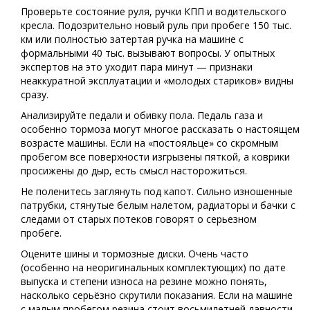
Проверьте состояние руля, ручки КПП и водительского
кресла. Подозрительно новый руль при пробеге 150 тыс.
км или полностью затертая ручка на машине с
формальными 40 тыс. вызывают вопросы. У опытных
экспертов на это уходит пара минут — признаки
неаккуратной эксплуатации и «молодых стариков» видны
сразу.
Анализируйте педали и обивку пола. Педаль газа и
особенно тормоза могут многое рассказать о настоящем
возрасте машины. Если на «постояльце» со скромным
пробегом все поверхности изгрызены пяткой, а коврики
просижены до дыр, есть смысл насторожиться.
Не поленитесь заглянуть под капот. Сильно изношенные
патрубки, стянутые белым налетом, радиаторы и бачки с
следами от старых потеков говорят о серьезном
пробеге.
Оцените шины и тормозные диски. Очень часто
(особенно на неоригинальных комплектующих) по дате
выпуска и степени износа на резине можно понять,
насколько серьёзно скрутили показания. Если на машине
с малым пробегом резина стоит восьмилетней давности