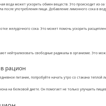
ая вода может ускорить обмен веществ. Это происходит из-за 
ла после употребления пищи. Добавление лимонного сока в воду
отке желудочного сока. Это может помочь ускорить расщеплени
ют нейтрализовать свободные радикалы в организме. Это може
 в рацион
едневное питание, попробуйте начать утро со стакана теплой л
она на белковой диете. Он помогает не только улучшить пищев
ацион