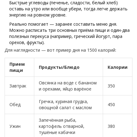
Быстрые углеводы (печенье, сладости, белый хлеб)
оставь на утро или вообще убери, тогда легче держать
энергию на ровном уровне.
Реально помогает — заранее составить меню дня.
Можно расписать три основных приёма пищи и один-два
полезных перекуса (например, греческий йогурт, пара
орехов, фрукты).
Для наглядности — вот пример дня на 1500 калорий:
Прием
Продукты/Блюдо
Калории
пищи
Овсянка на воде с бананом
Завтрак
350
и орехами, яйцо варёное
Гречка, куриная грудка,
Обед
450
овощной салат с маслом
Запечённая рыба,
Ужин
картофель отварной,
380
тушёные кабачки