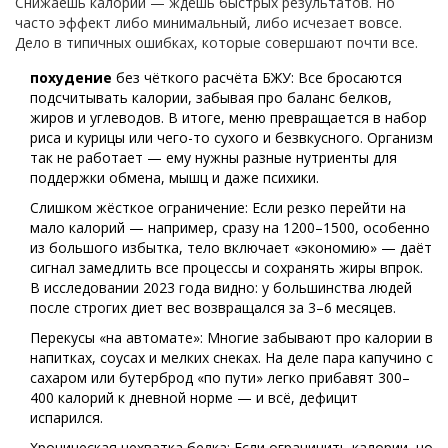
Снижаешь калории — ждёшь быстрых результатов. Но
часто эффект либо минимальный, либо исчезает вовсе.
Дело в типичных ошибках, которые совершают почти все.
похудение
без чёткого расчёта БЖУ: Все бросаются
подсчитывать калории, забывая про баланс белков,
жиров и углеводов. В итоге, меню превращается в набор
риса и курицы или чего-то сухого и безвкусного. Организм
так не работает — ему нужны разные нутриенты для
поддержки обмена, мышц и даже психики.
Слишком жёсткое ограничение: Если резко перейти на
мало калорий — например, сразу на 1200–1500, особенно
из большого избытка, тело включает «экономию» — даёт
сигнал замедлить все процессы и сохранять жиры впрок.
В исследовании 2023 года видно: у большинства людей
после строгих диет вес возвращался за 3–6 месяцев.
Перекусы «на автомате»: Многие забывают про калории в
напитках, соусах и мелких снеках. На деле пара капучино с
сахаром или бутерброд «по пути» легко прибавят 300–
400 калорий к дневной норме — и всё, дефицит
испарился.
Хроническая нехватка белка: Если ограничить калории, но