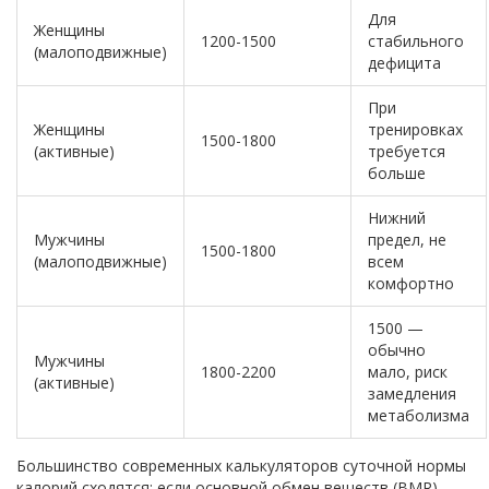
Для
Женщины
1200-1500
стабильного
(малоподвижные)
дефицита
При
Женщины
тренировках
1500-1800
(активные)
требуется
больше
Нижний
Мужчины
предел, не
1500-1800
(малоподвижные)
всем
комфортно
1500 —
обычно
Мужчины
1800-2200
мало, риск
(активные)
замедления
метаболизма
Большинство современных калькуляторов суточной нормы
калорий сходятся: если основной обмен веществ (BMR)