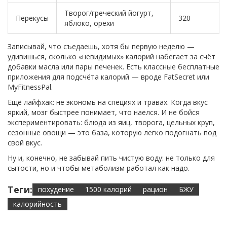
Творог/греческий йогурт,
Перекусы
320
яблоко, орехи
Записывай, что съедаешь, хотя бы первую неделю —
удивишься, сколько «невидимых» калорий набегает за счёт
добавки масла или пары печенек. Есть классные бесплатные
приложения для подсчёта калорий — вроде FatSecret или
MyFitnessPal.
Ещё лайфхак: не экономь на специях и травах. Когда вкус
яркий, мозг быстрее понимает, что наелся. И не бойся
экспериментировать: блюда из яиц, творога, цельных круп,
сезонные овощи — это база, которую легко подогнать под
свой вкус.
Ну и, конечно, не забывай пить чистую воду: не только для
сытости, но и чтобы метаболизм работал как надо.
Теги:
похудение
1500 калорий
рацион
БЖУ
калорийность