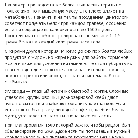
Например, при недостатке белка начинаешь терять не
только жир, но и мышечную массу. Это плохо влияет на
метаболизм, а значит, и на темпы
похудения
. Диетологи
советуют получать белок при каждой трапезе, особенно
если ты сокращаешь калорийность до 1500 в день.
Простейший способ контролировать: не меньше 1–1,5
грамм белка на каждый килограмм веса тела.
С жирами другая история. Многие до сих пор боятся любых
продуктов с жиром, но жиры нужны для работы гормонов,
мозга и даже для усвоения витаминов. Не стоит убирать их
совсем: одна-две столовые ложки растительного масла,
немного орехов или авокадо — и вся система работает
стабильно.
Углеводы — главный источник быстрой энергии. Сложные
углеводы (крупы, овощи, цельнозерновой хлеб) дают
чувство сытости и снабжают организм клетчаткой. Если
есть только быстрые углеводы (конфеты, хлеб из белой
муки), уже через полчаса ты снова захочешь есть.
При планировании 1500 калорий важно, чтобы рацион был
сбалансирован по БЖУ. Даже если ты попадаешь в нужный
коридор калорий, но питаешься всухомятку, без белка и