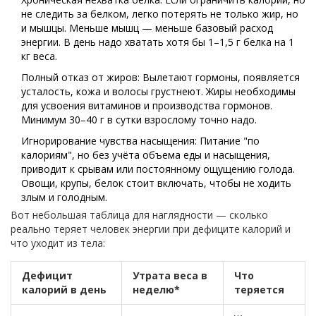
не следить за белком, легко потерять не только жир, но
и мышцы. Меньше мышц — меньше базовый расход
энергии. В день надо хватать хотя бы 1–1,5 г белка на 1
кг веса.
Полный отказ от жиров: Вылетают гормоны, появляется
усталость, кожа и волосы грустнеют. Жиры необходимы
для усвоения витаминов и производства гормонов.
Минимум 30–40 г в сутки взрослому точно надо.
Игнорирование чувства насыщения: Питание "по
калориям", но без учёта объема еды и насыщения,
приводит к срывам или постоянному ощущению голода.
Овощи, крупы, белок стоит включать, чтобы не ходить
злым и голодным.
Вот небольшая таблица для наглядности — сколько
реально теряет человек энергии при дефиците калорий и
что уходит из тела:
Дефицит
Утрата веса в
Что
калорий в день
неделю*
теряется