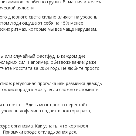
 витаминов: особенно группы B, магния и железа.
ической вялости.
ого дневного света сильно влияют на уровень
ветом люди ощущают себя на 15% менее
ческих ритмах, которые мы всё чаще нарушаем.
пы или случайный фастфуд. В каждом дне
следних сил. Например, обезвоживание: даже
тчёте Росстата за 2024 год). Не любите просто
атное: регулярная прогулка или разминка дважды
ток кислорода к мозгу: если сложно вспомнить
 на почте… Здесь мозг просто перестаёт
 уровень дофамина падает в полтора раза,
сурс организма. Как узнать, что кортизол
о. Привычки вроде откладывания дел,