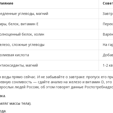
лияние
Сове
едленные углеводы, магний
Завтр
иры, белок, витамин E
Перек
олноценный белок, холин
Варён
елезо, сложные углеводы
На га
олиевая кислота
Добав
нтиоксиданты, магний
1-2 к
воды прямо сейчас. И не забывайте о завтраке: пропуск его при
вную сонливость — сдайте анализ на железо и витамин D, это с
зрослых людей России, об этом говорят данные Роспотребнадзор
ака.
мл/кг массы тела).
юда.