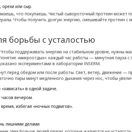
 орехи или сыр.
маешь, что покупаешь. Чистый сывороточный протеин может по
нералы. Чтобы получить долгую энергию, смешивайте протеин с 
я борьбы с усталостью
. Чтобы поддерживать энергию на стабильном уровне, нужны мал
понятие «микроотдых»: каждый час работы — минутная пауза с 
доказано экспериментами в лаборатории INSERM.
инут перед обедом или после работы. Свет, ветер, движение — 
точно пары минут медленного дыхания через нос, чтобы увелич
 «зависать» в одной задаче.
 часов вечером.
 время, избегая «ночных подвигов».
ень лишними делами.
ие. Чем больше людей рядом, которые жалуются на усталость и