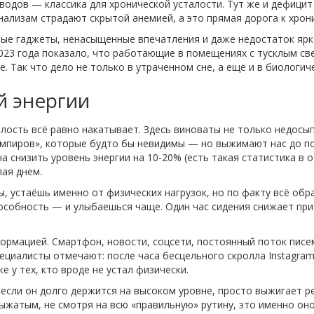
еводов — классика для хронической усталости. Тут же и дефицит
ализам страдают скрытой анемией, а это прямая дорога к хрон
ные гаджеты, ненасыщенные впечатления и даже недостаток ярк
023 года показало, что работающие в помещениях с тусклым с
це. Так что дело не только в утраченном сне, а ещё и в биологи
й энергии
алость всё равно накатывает. Здесь виноваты не только недосы
ампиров», которые будто бы невидимы — но выжимают нас до по
 снизить уровень энергии на 10-20% (есть такая статистика в о
лая днем.
 устаёшь именно от физических нагрузок, но по факту всё обр
пособность — и улыбаешься чаще. Один час сидения снижает при
рмацией. Смартфон, новости, соцсети, постоянный поток писем
циалисты отмечают: после часа бесцельного скролла Instagram
 у тех, кто вроде не устал физически.
 если он долго держится на высоком уровне, просто выжигает ре
ыжатым, не смотря на всю «правильную» рутину, это именно он