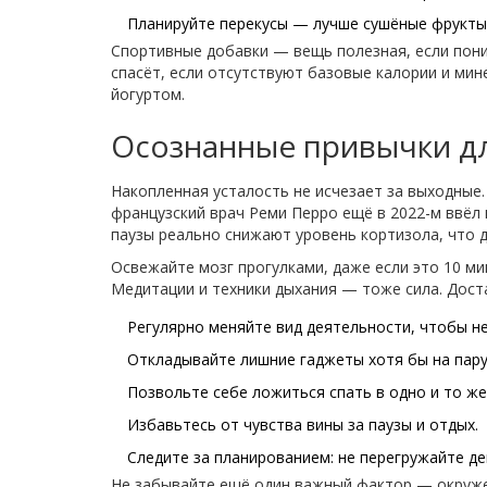
Планируйте перекусы — лучше сушёные фрукты,
Спортивные добавки — вещь полезная, если пони
спасёт, если отсутствуют базовые калории и ми
йогуртом.
Осознанные привычки дл
Накопленная усталость не исчезает за выходные
французский врач Реми Перро ещё в 2022-м ввёл 
паузы реально снижают уровень кортизола, что 
Освежайте мозг прогулками, даже если это 10 м
Медитации и техники дыхания — тоже сила. Доста
Регулярно меняйте вид деятельности, чтобы не
Откладывайте лишние гаджеты хотя бы на пару
Позвольте себе ложиться спать в одно и то же
Избавьтесь от чувства вины за паузы и отдых.
Следите за планированием: не перегружайте д
Не забывайте ещё один важный фактор — окружен