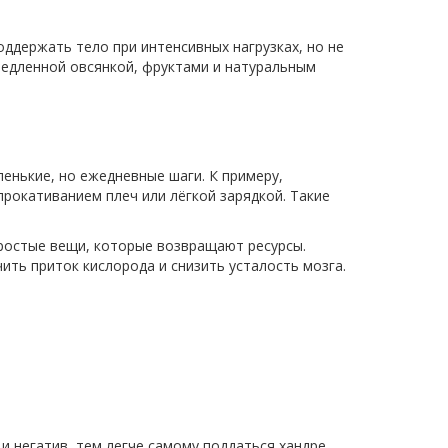
ддержать тело при интенсивных нагрузках, но не
медленной овсянкой, фруктами и натуральным
енькие, но ежедневные шаги. К примеру,
прокативанием плеч или лёгкой зарядкой. Такие
простые вещи, которые возвращают ресурсы.
ить приток кислорода и снизить усталость мозга.
 негатив, тем легче самому поддаться хандре.