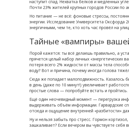
наступит спад. Нехватка белков и медленных угл
Почти 23% жителей крупных городов России по ан
Но питание — не всё: фоновые стрессы, постоян
энергии. Исследование Университета Оксфорда 2
энергичными, чем те, кто хоть час провёл на ули
Тайные «вампиры» ваше
Порой кажется: ты всё делаешь правильно, а уст
прячется целый набор личных «энергетических в
потеря всего 2% жидкости от массы тела способна
воду? Вот и причина, почему иногда голова тяжё
Сюда же попадает малоподвижность. Казалось бы,
в день (даже по 10 минут!) увеличивает работос
простые слова — попробуйте встать и пройтись.
Ещё один неочевидный момент — перегрузка инфо
выдерживать объём информации. Гарвардские спе
отсюда и ощущение внутренней «разбитоcти» даже
Ну и нельзя забыть про стресс. Гормон кортизол,
зашкаливает? Если вечером вы чувствуете себя в