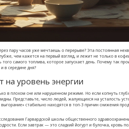
ерез пару часов уже мечтаешь о перерыве? Эта постоянная нех
лубже, чем кажется на первый взгляд, и лежит не только в кофе
ь того самого топлива, которое запускает день. Почему так пр
и в середине дня?
т на уровень энергии
ько в плохом сне или нарушенном режиме. Но если копнуть глуб
видны. Представьте, число людей, жалующихся на усталость уст
выгорание» стабильно находятся в топ-3 причин снижения проду
сследования Гарвардской школы общественного здравоохранения
рости. Если завтрак — это сладкий йогурт и булочка, кровь по