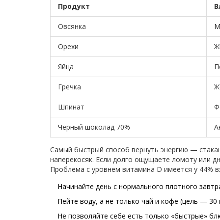
Продукт
В
Овсянка
М
Орехи
Ж
Яйца
П
Гречка
Ж
Шпинат
Ф
Чёрный шоколад 70%
А
Самый быстрый способ вернуть энергию — стакан 
наперекосяк. Если долго ощущаете ломоту или дне
Проблема с уровнем витамина D имеется у 44% в
Начинайте день с нормального плотного завтр
Пейте воду, а не только чай и кофе (цель — 30 
Не позволяйте себе есть только «быстрые» бл