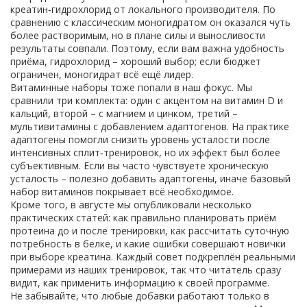
креатин‑гидрохлорид от локального производителя. По
сравнению с классическим моногидратом он оказался чуть
более растворимым, но в плане силы и выносливости
результаты совпали. Поэтому, если вам важна удобность
приёмa, гидрохлорид – хороший выбор; если бюджет
ограничен, моногидрат всё ещё лидер.
Витаминные наборы тоже попали в наш фокус. Мы
сравнили три комплекта: один с акцентом на витамин D и
кальций, второй – с магнием и цинком, третий –
мультивитамины с добавлением адаптогенов. На практике
адаптогены помогли снизить уровень усталости после
интенсивных сплит‑тренировок, но их эффект был более
субъективным. Если вы часто чувствуете хроническую
усталость – полезно добавить адаптогены, иначе базовый
набор витаминов покрывает всё необходимое.
Кроме того, в августе мы опубликовали несколько
практических статей: как правильно планировать приём
протеина до и после тренировки, как рассчитать суточную
потребность в белке, и какие ошибки совершают новички
при выборе креатина. Каждый совет подкреплён реальными
примерами из наших тренировок, так что читатель сразу
видит, как применить информацию к своей программе.
Не забывайте, что любые добавки работают только в