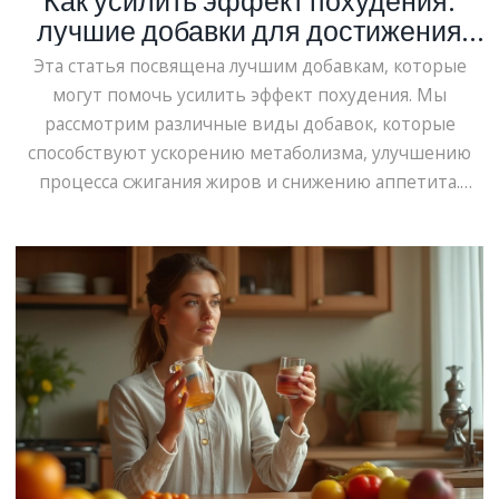
Как усилить эффект похудения:
лучшие добавки для достижения
результатов
Эта статья посвящена лучшим добавкам, которые
могут помочь усилить эффект похудения. Мы
рассмотрим различные виды добавок, которые
способствуют ускорению метаболизма, улучшению
процесса сжигания жиров и снижению аппетита.
Дадим полезные советы и обсудим интересные
факты о компонентах, входящих в состав этих
добавок. Будет полезно узнать, как правильно
использовать такие средства для достижения
наилучших результатов.