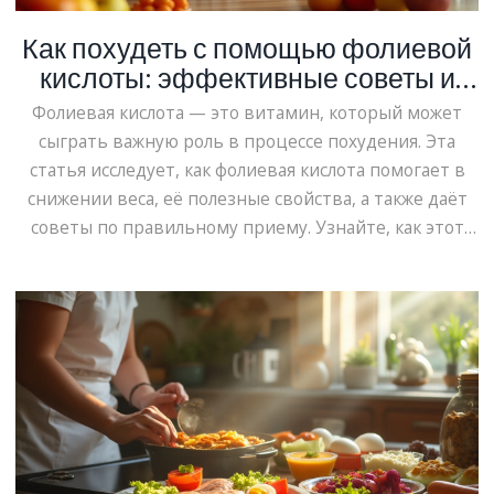
Как похудеть с помощью фолиевой
кислоты: эффективные советы и
добавки
Фолиевая кислота — это витамин, который может
сыграть важную роль в процессе похудения. Эта
статья исследует, как фолиевая кислота помогает в
снижении веса, её полезные свойства, а также даёт
советы по правильному приему. Узнайте, как этот
популярный витамин может помочь вам достичь
ваших целей по снижению веса.