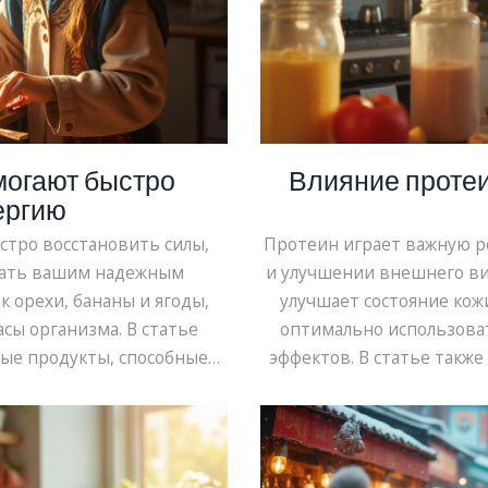
могают быстро
Влияние протеи
ергию
ыстро восстановить силы,
Протеин играет важную р
тать вашим надежным
и улучшении внешнего ви
к орехи, бананы и ягоды,
улучшает состояние кожи
сы организма. В статье
оптимально использоват
ые продукты, способные
эффектов. В статье такж
также любопытные факты и
протеина и его безоп
продуктов в повседневной