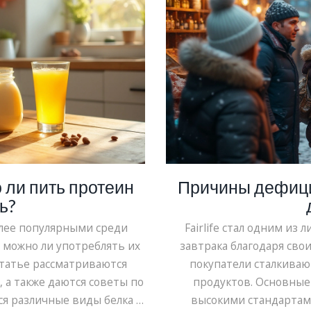
ли пить протеин
Причины дефицит
ь?
олее популярными среди
Fairlife стал одним из
 можно ли употреблять их
завтрака благодаря сво
статье рассматриваются
покупатели сталкиваю
 а также даются советы по
продуктов. Основные
я различные виды белка и
высокими стандартами