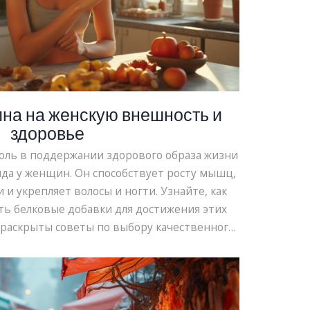
на на женскую внешность и
здоровье
оль в поддержании здорового образа жизни
да у женщин. Он способствует росту мышц,
 и укрепляет волосы и ногти. Узнайте, как
ь белковые добавки для достижения этих
е раскрыты советы по выбору качественного
асному включению в ежедневный рацион.