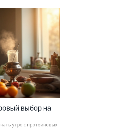
изм.
трудностями. В статье р
доступность продукции F
утреннего питания. Эта и
о своём здоровье и и
оровый выбор на
инать утро с протеиновых