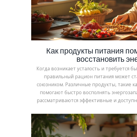
Как продукты питания по
восстановить эн
Когда возникает усталость и требуется б
правильный рацион питания может с
союзником. Различные продукты, такие ка
помогают быстро восполнять энергозапа
рассматриваются эффективные и доступн
мгновенно придать бодрости. Приводятся 
практические советы по применению этих 
жизни.