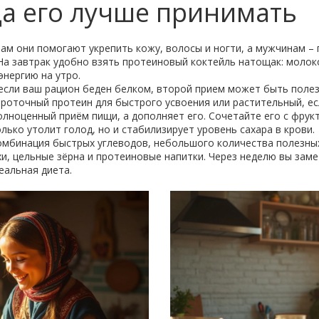
да его лучше принимать
ам они помогают укрепить кожу, волосы и ногти, а мужчинам 
На завтрак удобно взять протеиновый коктейль натощак: молоко
энергию на утро.
если ваш рацион беден белком, второй прием может быть полезе
оточный протеин для быстрого усвоения или растительный, есл
олноценный приём пищи, а дополняет его. Сочетайте его с фрук
олько утолит голод, но и стабилизирует уровень сахара в крови.
комбинация быстрых углеводов, небольшого количества полезны
, цельные зёрна и протеиновые напитки. Через неделю вы замет
еальная диета.