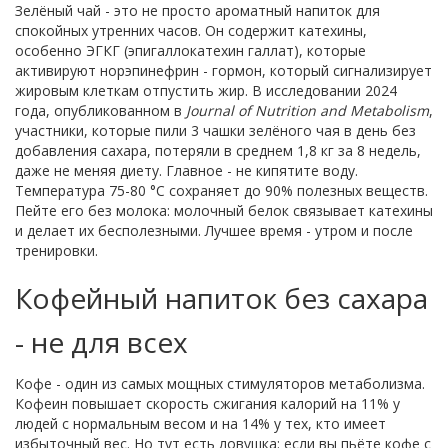
Зелёный чай - это не просто ароматный напиток для
спокойных утренних часов. Он содержит катехины,
особенно ЭГКГ (эпигаллокатехин галлат), которые
активируют норэпинефрин - гормон, который сигнализирует
жировым клеткам отпустить жир. В исследовании 2024
года, опубликованном в
Journal of Nutrition and Metabolism
,
участники, которые пили 3 чашки зелёного чая в день без
добавления сахара, потеряли в среднем 1,8 кг за 8 недель,
даже не меняя диету. Главное - не кипятите воду.
Температура 75-80 °C сохраняет до 90% полезных веществ.
Пейте его без молока: молочный белок связывает катехины
и делает их бесполезными. Лучшее время - утром и после
тренировки.
Кофейный напиток без сахара
- не для всех
Кофе - один из самых мощных стимуляторов метаболизма.
Кофеин повышает скорость сжигания калорий на 11% у
людей с нормальным весом и на 14% у тех, кто имеет
избыточный вес. Но тут есть ловушка: если вы пьёте кофе с