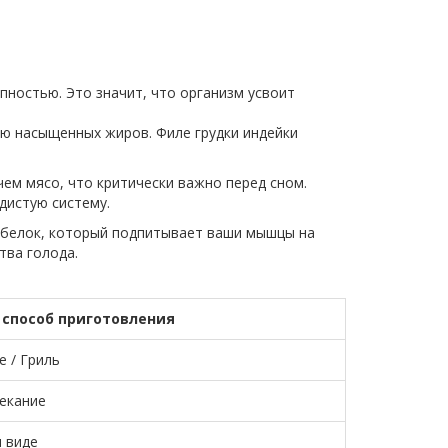
пностью. Это значит, что организм усвоит
ию насыщенных жиров. Филе грудки индейки
чем мясо, что критически важно перед сном.
дистую систему.
й белок, который подпитывает ваши мышцы на
тва голода.
способ приготовления
е / Гриль
пекание
 виде