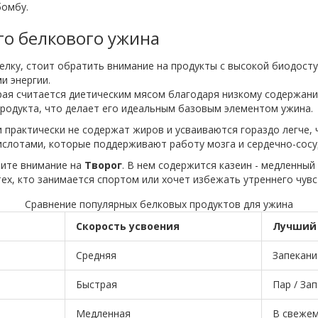
бомбу.
го белкового ужина
елку, стоит обратить внимание на продукты с высокой биодосту
и энергии.
рая считается диетическим мясом благодаря низкому содержан
продукта, что делает его идеальным базовым элементом ужина.
 практически не содержат жиров и усваиваются гораздо легче, 
слотами, которые поддерживают работу мозга и сердечно-сосу
тите внимание на
Творог
. В нем содержится казеин - медленны
ех, кто занимается спортом или хочет избежать утреннего чувс
Сравнение популярных белковых продуктов для ужина
Скорость усвоения
Лучший 
Средняя
Запекани
Быстрая
Пар / За
Медленная
В свежем