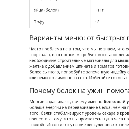
Яйца (белок)
~11г
Тофу
~8г
Варианты меню: от быстрых 
Часто проблема не в том, что мы не знаем, что е
спортзала, ваш организм требует восстановления
необходимые строительные материалы для мышц. 
желтка с добавлением шпината и томатов готовит
более сытного, попробуйте запеченную индейку с
или немного лимонного сока. Избегайте готовых 
Почему белок на ужин помога
Многие спрашивают, почему именно
белковый 
больше энергии на переваривание белка, чем на 
того, белки стабилизируют уровень сахара в кро
привести к тому, что вы проснетесь в два часа 
спокойный сон и отсутствие «инсулиновых качел