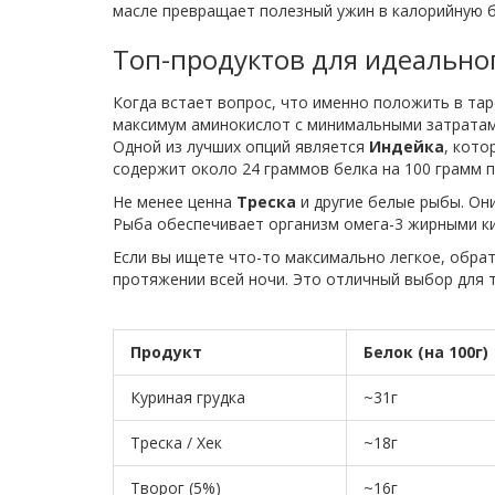
масле превращает полезный ужин в калорийную 
Топ-продуктов для идеально
Когда встает вопрос, что именно положить в тар
максимум аминокислот с минимальными затратам
Одной из лучших опций является
Индейка
, кото
содержит около 24 граммов белка на 100 грамм 
Не менее ценна
Треска
и другие белые рыбы. Они
Рыба обеспечивает организм омега-3 жирными ки
Если вы ищете что-то максимально легкое, обра
протяжении всей ночи. Это отличный выбор для т
Продукт
Белок (на 100г)
Куриная грудка
~31г
Треска / Хек
~18г
Творог (5%)
~16г