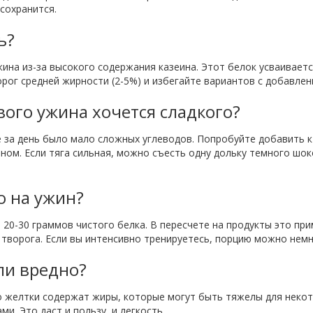
 сохранится.
ь?
жина из-за высокого содержания казеина. Этот белок усваивае
рог средней жирности (2-5%) и избегайте вариантов с добавлен
вого ужина хочется сладкого?
е за день было мало сложных углеводов. Попробуйте добавить 
ном. Если тяга сильная, можно съесть одну дольку темного шок
о на ужин?
20-30 граммов чистого белка. В пересчете на продукты это при
творога. Если вы интенсивно тренируетесь, порцию можно немн
или вредно?
ко желтки содержат жиры, которые могут быть тяжелы для неко
и. Это даст и пользу, и легкость.