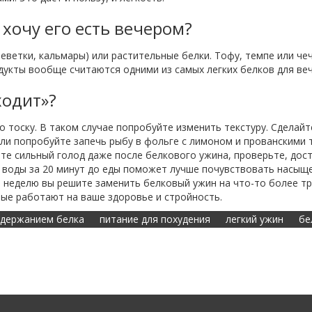
 хочу его есть вечером?
ветки, кальмары) или растительные белки. Тофу, темпе или чеч
укты вообще считаются одними из самых легких белков для ве
ходит»?
о тоску. В таком случае попробуйте изменить текстуру. Сделай
ли попробуйте запечь рыбу в фольге с лимоном и прованскими т
ете сильный голод даже после белкового ужина, проверьте, дост
й воды за 20 минут до еды поможет лучше почувствовать насыщ
 в неделю вы решите заменить белковый ужин на что-то более тр
рые работают на ваше здоровье и стройность.
одержанием белка
питание для похудения
легкий ужин
бе