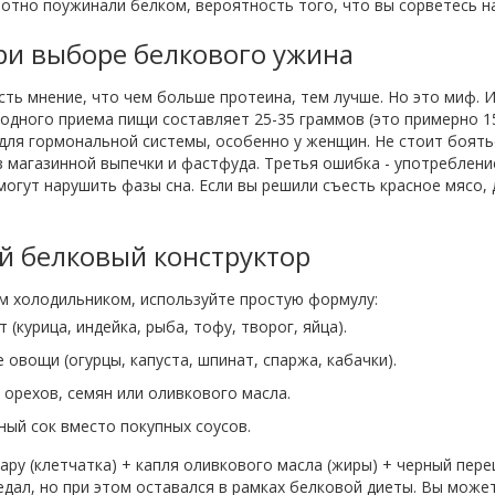
отно поужинали белком, вероятность того, что вы сорветесь на
ри выборе белкового ужина
Есть мнение, что чем больше протеина, тем лучше. Но это миф. 
 одного приема пищи составляет 25-35 граммов (это примерно 1
для гормональной системы, особенно у женщин. Не стоит боять
из магазинной выпечки и фастфуда. Третья ошибка - употреблен
огут нарушить фазы сна. Если вы решили съесть красное мясо, 
й белковый конструктор
м холодильником, используйте простую формулу:
(курица, индейка, рыба, тофу, творог, яйца).
овощи (огурцы, капуста, шпинат, спаржа, кабачки).
орехов, семян или оливкового масла.
ый сок вместо покупных соусов.
ару (клетчатка) + капля оливкового масла (жиры) + черный пере
дал, но при этом оставался в рамках белковой диеты. Вы может