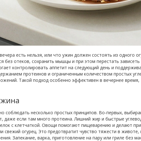
 вечера есть нельзя, или что ужин должен состоять из одного ог
ся без отеков, сохранить мышцы и при этом перестать зависеть
огает контролировать аппетит на следующий день и поддержива
ержанием протеинов и ограниченным количеством простых угл
жений. Такой подход особенно эффективен в вечернее время, 
ужина
жно соблюдать несколько простых принципов. Во-первых, выбирай
т, даже если там много протеина. Лишний жир и быстрые углево
белок с клетчаткой. Овощи помогают пищеварению и делают пр
ли свежий огурец. Это предотвратит чувство тяжести в животе,
ения. Запекание, варка, приготовление на пару или гриле без м