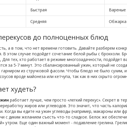
Быстрая
Вареные 
Средняя
Обжарка 
перекусов до полноценных блюд
сть, а в том, что нет времени готовить. Давайте разберем конк
. В этом случае подойдет сочетание белой рыбы с брокколи. Б
Для тех, кто работает в режиме многозадачности, подойдет вар
ся за 5-7 минут. Это сбалансированный ужин, который не создас
 гарниром из стручковой фасоли. Чтобы блюдо не было сухим, и
соусов вроде майонеза или кетчупа, так как в них скрыто огром
ет худеть?
ужин
работает лучше, чем просто «легкий перекус». Секрет в т
переработку жиров или углеводов. Это значит, что часть калори
ви. Когда вы едите на ужин углеводы (например, макароны или ф
ночи с диким желанием съесть что-то сладкое. Белок же обеспеч
ей» утром. Еще один важный момент - подавление грелина. Грел