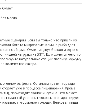
/ Омлет
без масла
ретные сценарии. Если вы только что пришли из
рокколи богата микроэлементами, а рыба дает
иант с яйцами. Омлет из двух белков и одного
т лишней нагрузки на ЖКТ. Если хочется чего-то
спользуйте натуральные специи: паприку, куркуму
ное количество сахара.
ермогенном эффекте. Организм тратит гораздо
й сгорает уже в процессе пищеварения. Кроме
рукты), происходит скачок инсулина. Это может
ивает плавный уровень глюкозы, что гарантирует
ин называют «гормоном голода». Белковая пища