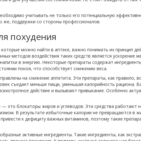
 необходимо учитывать не только его потенциальную эффективно
о же, поддержки со стороны профессионалов.
ля похудения
, которые можно найти в аптеке, важно понимать их принцип де
енных методов воздействия таких средств является ускорение 
 напитки в энергию. Некоторые препараты содержат ингредиенты
стоянии покоя, что способствует снижению веса.
правлены на снижение аппетита. Эти препараты, как правило, 
овек съедает меньше пищи, уменьшая калорийность рациона. Ва
психотропное действие и вызывают привыкание. Особенно актуал
е — это блокаторы жиров и углеводов. Эти средства работают 
измом. В результате избыточные калории не превращаются в жир
 привести к дефициту важных витаминов, поэтому такие препар
бразные активные ингредиенты. Такие ингредиенты, как экстра
ть процесс похудения. К примеру, экстракт зеленого чая бога