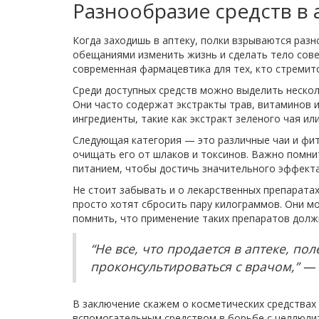
Разнообразие средств в 
Когда заходишь в аптеку, полки взрываются раз
обещаниями изменить жизнь и сделать тело сове
современная фармацевтика для тех, кто стремитс
Среди доступных средств можно выделить нескол
Они часто содержат экстракты трав, витаминов 
ингредиенты, такие как экстракт зеленого чая ил
Следующая категория — это различные чаи и фит
очищать его от шлаков и токсинов. Важно помни
питанием, чтобы достичь значительного эффекта
Не стоит забывать и о лекарственных препаратах
просто хотят сбросить пару килограммов. Они мо
помнить, что применение таких препаратов долж
“Не все, что продается в аптеке, п
проконсультироваться с врачом,” — 
В заключение скажем о косметических средствах 
вспомогательным средством в борьбе с целлюлито