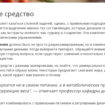
е средство
жет казаться сложной задачей, однако, с правильным подходо
яется выделение именно тех составляющих, которые доказали с
 как экстракты зелёного чая, гуарану и л-карнитин. Эти компо
изическими упражнениями.
ения
должно быть не просто разрекламированным, но и клинич
аучными данными. Когда выбираете препарат, обращайте внима
кую сторону вопроса: если существуют сомнения относительно
ацевтом.
едств с разными экипировками, но знайте, что универсального
ностей и образа жизни. Некоторые предлагают сжигание жира, 
, какой эффект вам важнее и почему.
роется не в самом питании, а в метаболических п
коррекции веса", — отмечает профессор кафедры д
оит комбинировать с правильным питанием и регулярными физич