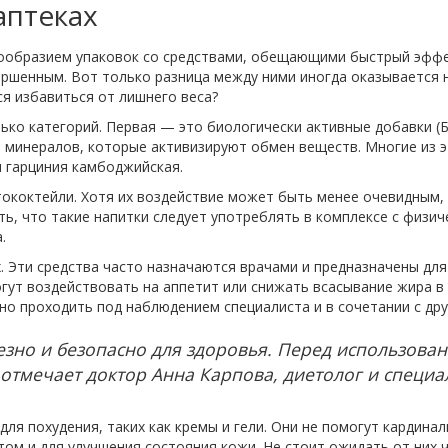
аптеках
нообразием упаковок со средствами, обещающими быстрый эффек
ршенным. Вот только разница между ними иногда оказывается н
я избавиться от лишнего веса?
ько категорий. Первая — это биологически активные добавки 
и минералов, которые активизируют обмен веществ. Многие из 
и гарциния камбоджийская.
ококтейли. Хотя их воздействие может быть менее очевидным,
ть, что такие напитки следует употреблять в комплексе с физи
.
. Эти средства часто назначаются врачами и предназначены дл
гут воздействовать на аппетит или снижать всасывание жира в
но проходить под наблюдением специалиста и в сочетании с др
олезно и безопасно для здоровья. Перед использов
отмечает доктор Анна Карпова, диетолог и специа
для похудения, таких как кремы и гели. Они не помогут кардина
м и для улучшения состояния кожи. Не стоит ожидать от них ч