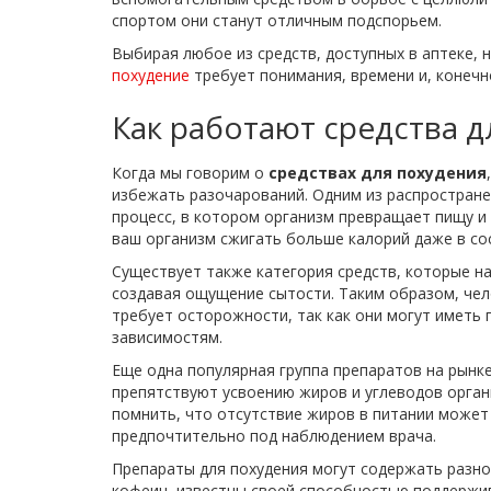
спортом они станут отличным подспорьем.
Выбирая любое из средств, доступных в аптеке,
похудение
требует понимания, времени и, конечн
Как работают средства д
Когда мы говорим о
средствах для похудения
избежать разочарований. Одним из распростран
процесс, в котором организм превращает пищу и
ваш организм сжигать больше калорий даже в со
Существует также категория средств, которые на
создавая ощущение сытости. Таким образом, чел
требует осторожности, так как они могут иметь 
зависимостям.
Еще одна популярная группа препаратов на рынк
препятствуют усвоению жиров и углеводов орган
помнить, что отсутствие жиров в питании может
предпочтительно под наблюдением врача.
Препараты для похудения могут содержать разноо
кофеин, известны своей способностью поддержива