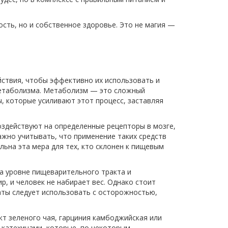
сть, но и собственное здоровье. Это не магия —
йствия, чтобы эффективно их использовать и
метаболизма. Метаболизм — это сложный
, которые усиливают этот процесс, заставляя
воздействуют на определенные рецепторы в мозге,
жно учитывать, что применение таких средств
ьна эта мера для тех, кто склонен к пищевым
на уровне пищеварительного тракта и
, и человек не набирает вес. Однако стоит
аты следует использовать с осторожностью,
кт зеленого чая, гарциния камбоджийская или
т катехинами, которые, по некоторым