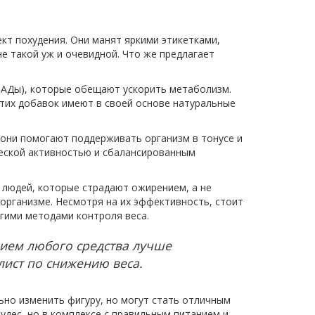
т похудения. Они манят яркими этикетками,
е такой уж и очевидной. Что же предлагает
(БАДы), которые обещают ускорить метаболизм.
этих добавок имеют в своей основе натуральные
 они помогают поддерживать организм в тонусе и
ческой активностью и сбалансированным
я людей, которые страдают ожирением, а не
 организме. Несмотря на их эффективность, стоит
угими методами контроля веса.
анием любого средства лучше
лист по снижению веса.
льно изменить фигуру, но могут стать отличным
удес, но в комплексе с правильным питанием и