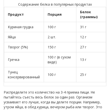
Содержание белка в популярных продуктах
Белок
Продукт
Порция
(граммы)
Куриная грудка
100 г
31 г
Яйца
2 шт.
12 г
Творог (5%)
150 г
27 г
100 г (в сухом
Гречка
13 г
виде)
Тунец
100 г
25 г
консервированный
Распределите это количество на 3-4 приема пищи. Не
пытайтесь съесть весь белок за один раз. Организм
усваивает его лучше, когда вы делите порции. Например,
утром яйца, в обед курица, вечером рыба или творог. Это