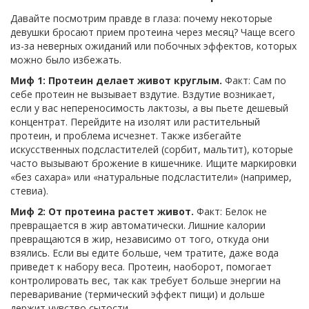
Давайте посмотрим правде в глаза: почему некоторые
девушки бросают прием протеина через месяц? Чаще всего
из-за неверных ожиданий или побочных эффектов, которых
можно было избежать.
Миф 1: Протеин делает живот круглым.
Факт: Сам по
себе протеин не вызывает вздутие. Вздутие возникает,
если у вас непереносимость лактозы, а вы пьете дешевый
концентрат. Перейдите на изолят или растительный
протеин, и проблема исчезнет. Также избегайте
искусственных подсластителей (сорбит, мальтит), которые
часто вызывают брожение в кишечнике. Ищите маркировки
«без сахара» или «натуральные подсластители» (например,
стевиа).
Миф 2: От протеина растет живот.
Факт: Белок не
превращается в жир автоматически. Лишние калории
превращаются в жир, независимо от того, откуда они
взялись. Если вы едите больше, чем тратите, даже вода
приведет к набору веса. Протеин, наоборот, помогает
контролировать вес, так как требует больше энергии на
переваривание (термический эффект пищи) и дольше
держит чувство сытости.