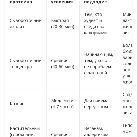
протеина
усвоения
подходит
Тем, кто
Миним
Сывороточный
Быстрая
худеет и
лактоз
изолят
(20-40 мин)
следит за
жиров,
калориями
чистот
Более
бюдже
Начинающим,
вариан
Сывороточный
Средняя
тем, у кого
содер
концентрат
(40-60 мин)
нет проблем
немно
с лактозой
углево
жиров
Создае
Медленная
Для приема
массу 
Казеин
(4-7 часов)
перед сном
желудк
питае
Гипоал
Растительный
Веганам,
может
(гороховый,
Средняя
аллергикам