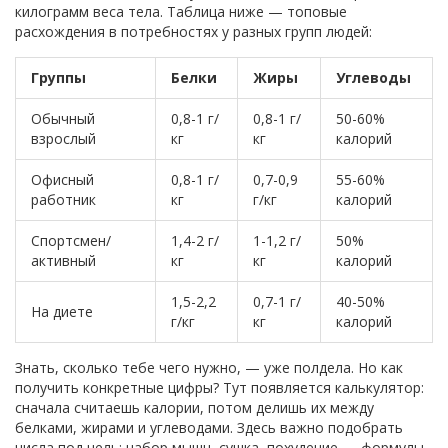
килограмм веса тела. Таблица ниже — топовые
расхождения в потребностях у разных групп людей:
Группы
Белки
Жиры
Углеводы
Обычный
0,8-1 г/
0,8-1 г/
50-60%
взрослый
кг
кг
калорий
Офисный
0,8-1 г/
0,7-0,9
55-60%
работник
кг
г/кг
калорий
Спортсмен/
1,4-2 г/
1-1,2 г/
50%
активный
кг
кг
калорий
1,5-2,2
0,7-1 г/
40-50%
На диете
г/кг
кг
калорий
Знать, сколько тебе чего нужно, — уже полдела. Но как
получить конкретные цифры? Тут появляется калькулятор:
сначала считаешь калории, потом делишь их между
белками, жирами и углеводами. Здесь важно подобрать
числа под цель: набор мышц, сушка, похудение — формулы