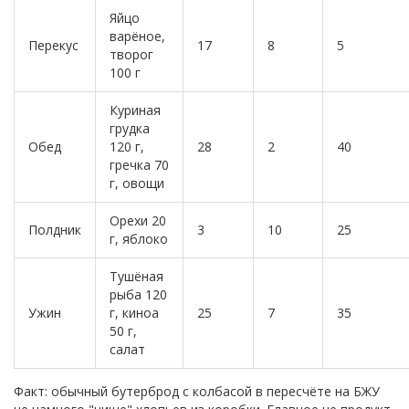
Яйцо
варёное,
Перекус
17
8
5
творог
100 г
Куриная
грудка
Обед
120 г,
28
2
40
гречка 70
г, овощи
Орехи 20
Полдник
3
10
25
г, яблоко
Тушёная
рыба 120
Ужин
г, киноа
25
7
35
50 г,
салат
Факт: обычный бутерброд с колбасой в пересчёте на БЖУ