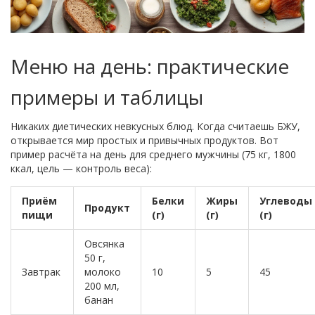
Меню на день: практические
примеры и таблицы
Никаких диетических невкусных блюд. Когда считаешь БЖУ,
открывается мир простых и привычных продуктов. Вот
пример расчёта на день для среднего мужчины (75 кг, 1800
ккал, цель — контроль веса):
Приём
Белки
Жиры
Углеводы
Продукт
пищи
(г)
(г)
(г)
Овсянка
50 г,
Завтрак
молоко
10
5
45
200 мл,
банан