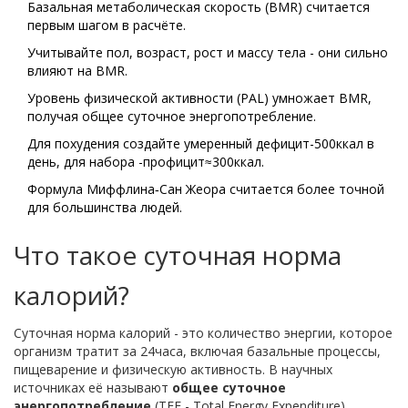
Базальная метаболическая скорость (BMR) считается
первым шагом в расчёте.
Учитывайте пол, возраст, рост и массу тела - они сильно
влияют на BMR.
Уровень физической активности (PAL) умножает BMR,
получая общее суточное энергопотребление.
Для похудения создайте умеренный дефицит-500ккал в
день, для набора -профицит≈300ккал.
Формула Миффлина‑Сан Жеора считается более точной
для большинства людей.
Что такое суточная норма
калорий?
Суточная норма калорий - это количество энергии, которое
организм тратит за 24часа, включая базальные процессы,
пищеварение и физическую активность. В научных
источниках её называют
общее суточное
энергопотребление
(
TEE - Total Energy Expenditure
)
.