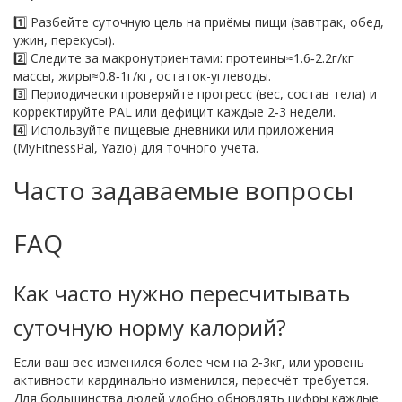
1️⃣ Разбейте суточную цель на приёмы пищи (завтрак, обед,
ужин, перекусы).
2️⃣ Следите за макронутриентами: протеины≈1.6‑2.2г/кг
массы, жиры≈0.8‑1г/кг, остаток-углеводы.
3️⃣ Периодически проверяйте прогресс (вес, состав тела) и
корректируйте PAL или дефицит каждые 2‑3 недели.
4️⃣ Используйте пищевые дневники или приложения
(MyFitnessPal, Yazio) для точного учета.
Часто задаваемые вопросы
FAQ
Как часто нужно пересчитывать
суточную норму калорий?
Если ваш вес изменился более чем на 2‑3кг, или уровень
активности кардинально изменился, пересчёт требуется.
Для большинства людей удобно обновлять цифры каждые