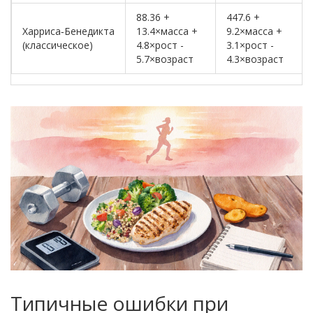
88.36 +
447.6 +
Харриса‑Бенедикта
13.4×массa +
9.2×массa +
(классическое)
4.8×рост -
3.1×рост -
5.7×возраст
4.3×возраст
Типичные ошибки при