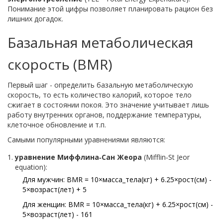
Понимание этой цифры позволяет планировать рацион без
лишних догадок.
Базальная метаболическая
скорость (BMR)
Первый шаг - определить базальную метаболическую
скорость, то есть количество калорий, которое тело
сжигает в состоянии покоя. Это значение учитывает лишь
работу внутренних органов, поддержание температуры,
клеточное обновление и т.п.
Самыми популярными уравнениями являются:
уравнение Миффлина‑Сан Жеора
(
Mifflin‑St Jeor
equation
)
:
Для мужчин: BMR = 10×масса_тела(кг) + 6.25×рост(см) -
5×возраст(лет) + 5
Для женщин: BMR = 10×масса_тела(кг) + 6.25×рост(см) -
5×возраст(лет) - 161