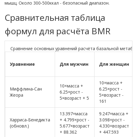
мышц. Около 300‑500ккал - безопасный диапазон.
Сравнительная таблица
формул для расчёта BMR
Сравнение основных уравнений расчёта базальной метабо
Уравнение
Для мужчин
Для женщин
10×массa +
10×массa +
Миффлина‑Сан
6.25×рост -
6.25×рост -
Жеора
5×возраст -
5×возраст + 5
161
13.397×массa
9.247×массa +
Харриса‑Бенедикта
+ 4.799×рост -
3.098×рост -
(обновл.)
5.677×возраст
4.330×возраст
+ 88.362
+ 447.593