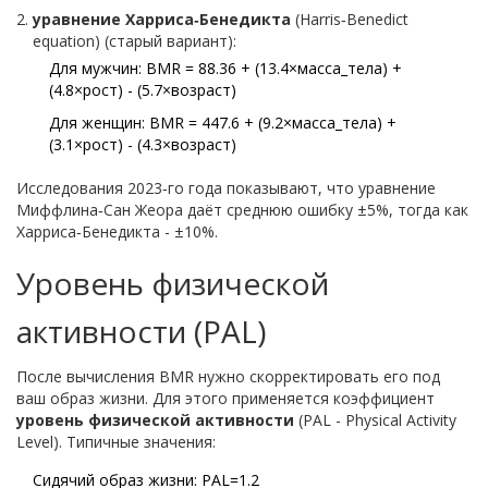
уравнение Харриса‑Бенедикта
(
Harris‑Benedict
equation
)
(старый вариант):
Для мужчин: BMR = 88.36 + (13.4×масса_тела) +
(4.8×рост) - (5.7×возраст)
Для женщин: BMR = 447.6 + (9.2×масса_тела) +
(3.1×рост) - (4.3×возраст)
Исследования 2023‑го года показывают, что уравнение
Миффлина‑Сан Жеора даёт среднюю ошибку ±5%, тогда как
Харриса‑Бенедикта - ±10%.
Уровень физической
активности (PAL)
После вычисления BMR нужно скорректировать его под
ваш образ жизни. Для этого применяется коэффициент
уровень физической активности
(
PAL - Physical Activity
Level
)
. Типичные значения:
Сидячий образ жизни: PAL=1.2