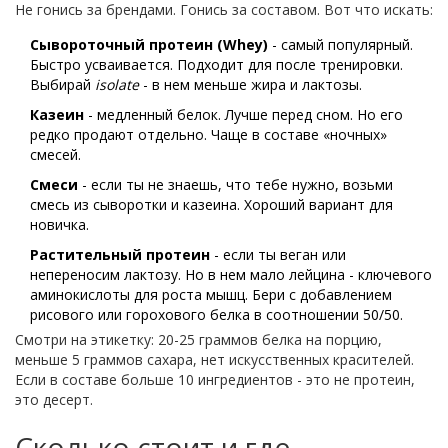
Не гонись за брендами. Гонись за составом. Вот что искать:
Сывороточный протеин (Whey)
- самый популярный.
Быстро усваивается. Подходит для после тренировки.
Выбирай
isolate
- в нем меньше жира и лактозы.
Казеин
- медленный белок. Лучше перед сном. Но его
редко продают отдельно. Чаще в составе «ночных»
смесей.
Смеси
- если ты не знаешь, что тебе нужно, возьми
смесь из сыворотки и казеина. Хороший вариант для
новичка.
Растительный протеин
- если ты веган или
непереносим лактозу. Но в нем мало лейцина - ключевого
аминокислоты для роста мышц. Бери с добавлением
рисового или горохового белка в соотношении 50/50.
Смотри на этикетку: 20-25 граммов белка на порцию,
меньше 5 граммов сахара, нет искусственных красителей.
Если в составе больше 10 ингредиентов - это не протеин,
это десерт.
Сколько стоит и где