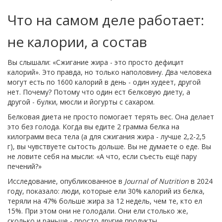
Что на самом деле работает:
не калории, а состав
Вы слышали: «Сжигание жира - это просто дефицит
калорий». Это правда, но только наполовину. Два человека
могут есть по 1600 калорий в день - один худеет, другой
нет. Почему? Потому что один ест белковую диету, а
другой - булки, мюсли и йогурты с сахаром.
Белковая диета не просто помогает терять вес. Она делает
это без голода. Когда вы едите 2 грамма белка на
килограмм веса тела (а для сжигания жира - лучше 2,2-2,5
г), вы чувствуете сытость дольше. Вы не думаете о еде. Вы
не ловите себя на мысли: «А что, если съесть ещё пару
печений?»
Исследование, опубликованное в
Journal of Nutrition
в 2024
году, показало: люди, которые ели 30% калорий из белка,
теряли на 47% больше жира за 12 недель, чем те, кто ел
15%. При этом они не голодали. Они ели столько же,
сколько и раньше - просто другие продукты.