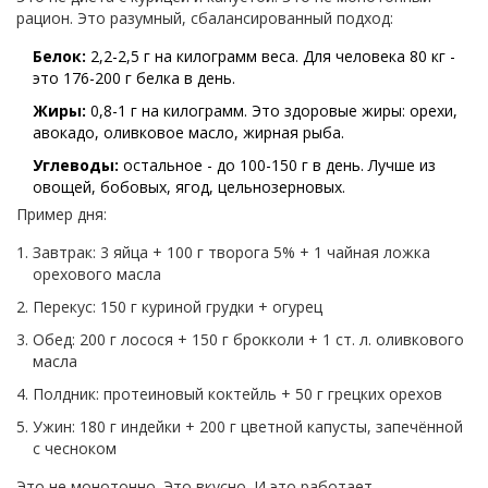
рацион. Это разумный, сбалансированный подход:
Белок:
2,2-2,5 г на килограмм веса. Для человека 80 кг -
это 176-200 г белка в день.
Жиры:
0,8-1 г на килограмм. Это здоровые жиры: орехи,
авокадо, оливковое масло, жирная рыба.
Углеводы:
остальное - до 100-150 г в день. Лучше из
овощей, бобовых, ягод, цельнозерновых.
Пример дня:
Завтрак: 3 яйца + 100 г творога 5% + 1 чайная ложка
орехового масла
Перекус: 150 г куриной грудки + огурец
Обед: 200 г лосося + 150 г брокколи + 1 ст. л. оливкового
масла
Полдник: протеиновый коктейль + 50 г грецких орехов
Ужин: 180 г индейки + 200 г цветной капусты, запечённой
с чесноком
Это не монотонно. Это вкусно. И это работает.