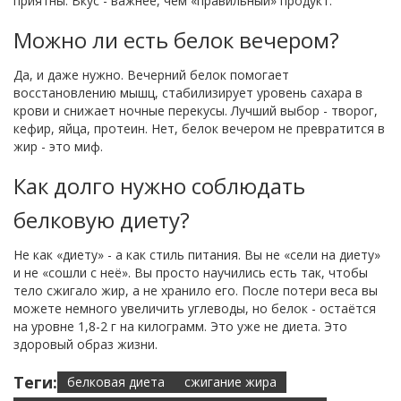
приятны. Вкус - важнее, чем «правильный» продукт.
Можно ли есть белок вечером?
Да, и даже нужно. Вечерний белок помогает
восстановлению мышц, стабилизирует уровень сахара в
крови и снижает ночные перекусы. Лучший выбор - творог,
кефир, яйца, протеин. Нет, белок вечером не превратится в
жир - это миф.
Как долго нужно соблюдать
белковую диету?
Не как «диету» - а как стиль питания. Вы не «сели на диету»
и не «сошли с неё». Вы просто научились есть так, чтобы
тело сжигало жир, а не хранило его. После потери веса вы
можете немного увеличить углеводы, но белок - остаётся
на уровне 1,8-2 г на килограмм. Это уже не диета. Это
здоровый образ жизни.
Теги:
белковая диета
сжигание жира