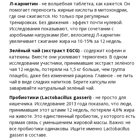
Л-карнитин
- не волшебная таблетка, как кажется. Он
помогает переносить жирные кислоты в митохондрии,
где они сжигаются. Но только при регулярных
тренировках. Без движения - эффект почти нулевой.
Исследования показывают, что при сочетании с
аэробными нагрузками (бег, велосипед) Л-карнитин
увеличивает сжигание жира на 10-15% за 12 недель.
Зелёный чай (экстракт EGCG)
- содержит кофеин и
катехины. Вместе они усиливают термогенез. В одном
исследовании участники, принимавшие экстракт зелёного
чая 12 недель, потеряли на 1,5 кг больше, чем группа
плацебо, даже без изменения рациона. Главное - не пить
чай в виде сладких напитков. Берите капсулы или
заваривайте натуральный зелёный чай.
Пробиотики (Lactobacillus gasseri)
- не просто для
кишечника. Исследование 2013 года показало, что люди,
принимавшие этот штамм 12 недель, потеряли 4,6% жира
на животе. Это единственный пробиотик, у которого есть
прямая связь с уменьшением жировой массы. Важно: не
все пробиотики одинаковы. Ищите именно Lactobacillus
gasseri в составе.