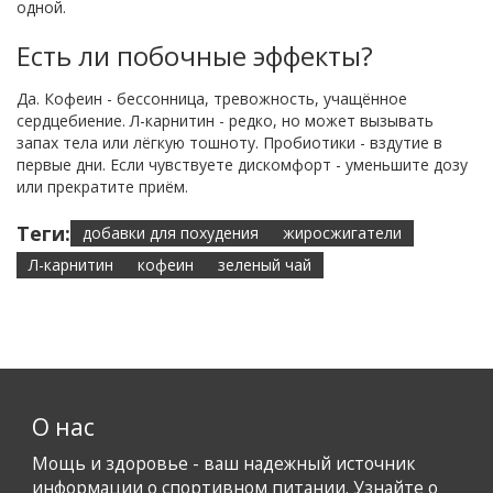
одной.
Есть ли побочные эффекты?
Да. Кофеин - бессонница, тревожность, учащённое
сердцебиение. Л-карнитин - редко, но может вызывать
запах тела или лёгкую тошноту. Пробиотики - вздутие в
первые дни. Если чувствуете дискомфорт - уменьшите дозу
или прекратите приём.
Теги:
добавки для похудения
жиросжигатели
Л-карнитин
кофеин
зеленый чай
О нас
Мощь и здоровье - ваш надежный источник
информации о спортивном питании. Узнайте о