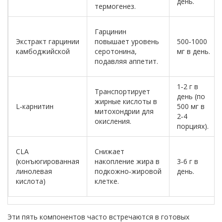
день.
термогенез.
Гарцинин
Экстракт гарцинии
повышает уровень
500‑1000
камбоджийской
серотонина,
мг в день.
подавляя аппетит.
1‑2 г в
Транспортирует
день (по
жирные кислоты в
L‑карнитин
500 мг в
митохондрии для
2‑4
окисления.
порциях).
CLA
Снижает
(конъюгированная
накопление жира в
3‑6 г в
линолевая
подкожно‑жировой
день.
кислота)
клетке.
Эти пять компонентов часто встречаются в готовых