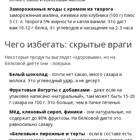
Замороженные ягоды с кремом из творога
-
замороженная малина, ежевика или клубника (100 г) плюс
3 ст. л. творога 5% жирности и капля ванили. Это даст
вам 10-12 г белка, 4 г углеводов и насыщение на 2-3 часа.
Чего избегать: скрытые враги
Некоторые продукты выглядят «здоровыми», но на
белковой диете они - ловушки.
Белый шоколад
- почти нет какао, много сахара и
молока. Это углеводный удар, а не десерт.
Фруктовые йогурты с добавками
- даже если на
упаковке написано «натуральный», там может быть 15-20
г сахара на 100 г. Это больше, чем в пачке печенья.
Мёд, кленовый сироп, финики
- они натуральные, но
содержат до 80% фруктозы. На белковой диете это
равносильно сахару.
«Белковые» пирожные и торты
- если в составе есть
пшеничная мука, кукурузный крахмал или мальтитол, это