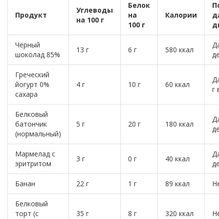
Белок
П
Углеводы
Продукт
на
Калории
д
на 100 г
100 г
д
Чёрный
Да
13 г
6 г
580 ккал
шоколад 85%
д
Греческий
Д
йогурт 0%
4 г
10 г
60 ккал
г 
сахара
Белковый
Да
батончик
5 г
20 г
180 ккал
д
(нормальный)
Мармелад с
Да
3 г
0 г
40 ккал
эритритом
д
Банан
22 г
1 г
89 ккал
Н
Белковый
торт (с
35 г
8 г
320 ккал
Н