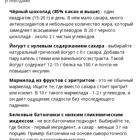
углеводами.
Чёрный шоколад (85% какао и выше)
- один
квадратик (15-20 г) в день. В нём мало сахара, много
антиоксидантов и небольшое количество жира, который
замедляет всасывание углеводов. В 20 г чёрного
шоколада - около 2 г чистых углеводов.
Йогурт с нулевым содержанием сахара
- выбирайте
натуральный греческий йогурт с 0 г сахара. Добавьте
пару капель стевии или ванильного экстракта. Такой
йогурт содержит 12-15 г белка на 100 г и почти не
повышает инсулин.
Мармелад из фруктов с эритритом
- это не обычный
мармелад. Ищите те, где вместо сахара стоит эритрит
или ксилит. В 10 г такого мармелада - 1-2 г углеводов, и
он даёт ощущение сладости без «последующего
падения».
Белковые батончики с низким гликемическим
индексом
- не все батончики подходят. Выбирайте те,
где белок - первый ингредиент, а сахар - меньше 3 г на
порцию. Пример: батончики на основе сывороточного
белка с какао и кокосовым маслом.