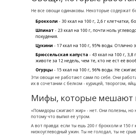
Не все овощи одинаковы. Некоторые содержат бо
Брокколи
- 30 ккал на 100 г, 2,6 г клетчатк
Шпинат
- 23 ккал на 100 г, почти ноль углев
похудения.
Цукини
- 17 ккал на 100 г, 95% воды. Отлично
Брюссельская капуста
- 43 ккал на 100 г, 3
животе за 12 недель, чем те, кто не ест её воо
Огурцы
- 15 ккал на 100 г, 96% воды. Не сжиг
Эти овощи не работают сами по себе. Они работа
их в сочетании с белком - курицей, творогом, яй
Мифы, которые мешают 
«Помидоры сжигают жир» - нет. Они полезны, но 
потому что выпил её утром.
А вот правда: если ты ешь 200 г брокколи и 150 г 
низкоуглеводный ужин. Ты не голодал, ты не срыв