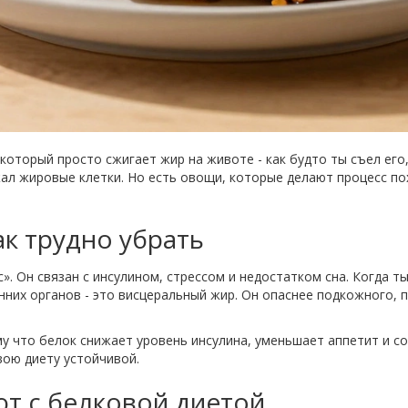
оторый просто сжигает жир на животе - как будто ты съел его, 
л жировые клетки. Но есть овощи, которые делают процесс по
к трудно убрать
». Он связан с инсулином, стрессом и недостатком сна. Когда т
нних органов - это висцеральный жир. Он опаснее подкожного, 
у что белок снижает уровень инсулина, уменьшает аппетит и со
вою диету устойчивой.
т с белковой диетой