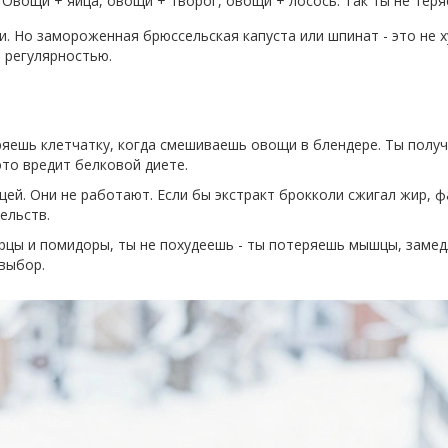
. Овощи + яйца, овощи + творог, овощи + лосось. Так ты не тер
. Но замороженная брюссельская капуста или шпинат - это не 
а регулярностью.
ряешь клетчатку, когда смешиваешь овощи в блендере. Ты полу
 это вредит белковой диете.
ей. Они не работают. Если бы экстракт брокколи сжигал жир, ф
ельств.
урцы и помидоры, ты не похудеешь - ты потеряешь мышцы, заме
 выбор.