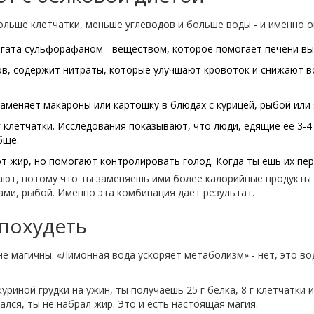
льше клетчатки, меньше углеводов и больше воды - и именно о
и, богата сульфорафаном - веществом, которое помогает печени 
одов, содержит нитраты, которые улучшают кровоток и снижают в
 заменяет макароны или картошку в блюдах с курицей, рыбой или
,8 г клетчатки. Исследования показывают, что люди, едящие её 3
бще.
ают жир, но помогают контролировать голод. Когда ты ешь их пе
ют, потому что ты заменяешь ими более калорийные продукты -
цами, рыбой. Именно эта комбинация даёт результат.
похудеть
не магичны. «Лимонная вода ускоряет метаболизм» - нет, это в
куриной грудки на ужин, ты получаешь 25 г белка, 8 г клетчатки 
ался, ты не набрал жир. Это и есть настоящая магия.