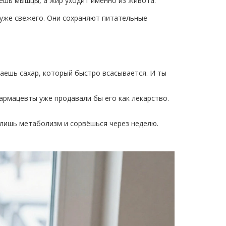
яешь мышцы, а жир уходит именно из живота.
хуже свежего. Они сохраняют питательные
чаешь сахар, который быстро всасывается. И ты
армацевты уже продавали бы его как лекарство.
длишь метаболизм и сорвёшься через неделю.