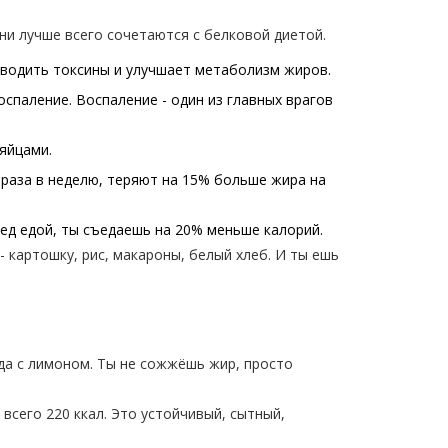
ни лучше всего сочетаются с белковой диетой.
выводить токсины и улучшает метаболизм жиров.
оспаление. Воспаление - один из главных врагов
 яйцами.
-4 раза в неделю, теряют на 15% больше жира на
ред едой, ты съедаешь на 20% меньше калорий.
 картошку, рис, макароны, белый хлеб. И ты ешь
ода с лимоном. Ты не сожжёшь жир, просто
и всего 220 ккал. Это устойчивый, сытный,