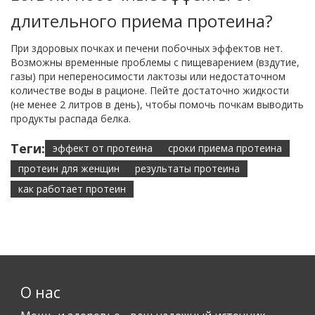
длительного приема протеина?
При здоровых почках и печени побочных эффектов нет.
Возможны временные проблемы с пищеварением (вздутие,
газы) при непереносимости лактозы или недостаточном
количестве воды в рационе. Пейте достаточно жидкости
(не менее 2 литров в день), чтобы помочь почкам выводить
продукты распада белка.
Теги:
эффект от протеина
сроки приема протеина
протеин для женщин
результаты протеина
как работает протеин
О нас