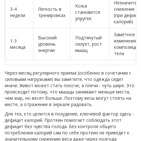
Незначител
Кожа
3-4
Легкость в
снижение ж
становится
недели
тренировках
(при дефици
упругее
калорий)
Заметное
Высокий
Подтянутый
1-3
изменение
уровень
силуэт, рост
месяца
композиции
энергии
мышц
тела
Через месяц регулярного приема (особенно в сочетании с
силовыми нагрузками) вы заметите, что одежда сидит
иначе. Живот может стать плосче, а плечи - чуть шире. Это
происходит потому, что мышцы занимают меньше места,
чем жир, но весят больше. Поэтому весы могут стоять на
месте, а отражение в зеркале радовать.
Для тех, кто целится в похудение, ключевой фактор здесь -
дефицит калорий
. Протеин помогает соблюдать этот
дефицит без чувства голода. Без контроля общего
потребления калорий сам по себе протеин не приведет к
значительному снижению веса даже через полгода.