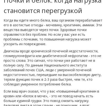
Почки и белок: когда нагрузка
становится перегрузкой
Когда вы едите много белка, ваш организм перерабатывает
его в азотистые отходы - мочевину, креатинин, аммиак. Эти
вещества выводятся через почки. Здоровые почки
справляются без проблем. Но если у вас уже есть
проблемы с почками, то повышенная нагрузка может
ускорить их повреждение.
Диагнозы вроде хронической почечной недостаточности,
гломерулонефрита или диабетической нефропатии - это не
просто слова. Это сигнал, что почки уже работают не в
полную силу. По данным Национального института
заболеваний почек США, люди с умеренной почечной
недостаточностью, перешедшие на высокобелковую диету,
теряли функцию почек в 2-3 раза быстрее, чем те, кто
соблюдал умеренное потребление белка.
Если ваш врач сказал, что у вас «повышенный креатинин в
крови» или «белок в моче», - это не повод начать есть
больше куриной грудки. Это повод снизить нагрузку.
Белковая диета в этом случае - не помощник, а враг.