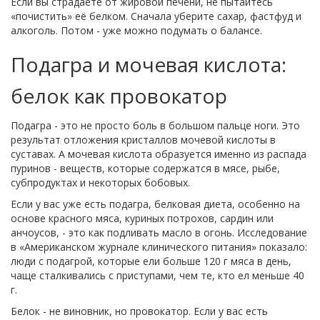
Если вы страдаете от жировой печени, не пытайтесь
«почистить» её белком. Сначала уберите сахар, фастфуд и
алкоголь. Потом - уже можно подумать о балансе.
Подагра и мочевая кислота:
белок как провокатор
Подагра - это не просто боль в большом пальце ноги. Это
результат отложения кристаллов мочевой кислоты в
суставах. А мочевая кислота образуется именно из распада
пуринов - веществ, которые содержатся в мясе, рыбе,
субпродуктах и некоторых бобовых.
Если у вас уже есть подагра, белковая диета, особенно на
основе красного мяса, куриных потрохов, сардин или
анчоусов, - это как подливать масло в огонь. Исследование
в «Американском журнале клинического питания» показало:
люди с подагрой, которые ели больше 120 г мяса в день,
чаще сталкивались с приступами, чем те, кто ел меньше 40
г.
Белок - не виновник, но провокатор. Если у вас есть