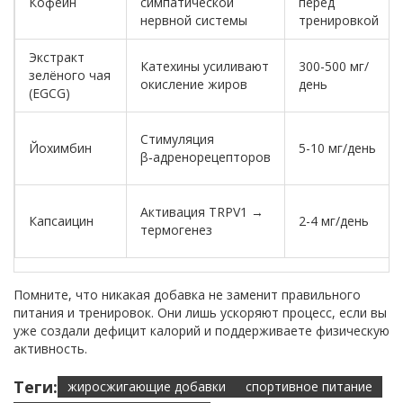
Кофеин
симпатической
перед
нервной системы
тренировкой
Экстракт
Катехины усиливают
300-500 мг/
зелёного чая
окисление жиров
день
(EGCG)
Стимуляция
Йохимбин
5-10 мг/день
β‑адренорецепторов
Активация TRPV1 →
Капсаицин
2-4 мг/день
термогенез
Помните, что никакая добавка не заменит правильного
питания и тренировок. Они лишь ускоряют процесс, если вы
уже создали дефицит калорий и поддерживаете физическую
активность.
Теги:
жиросжигающие добавки
спортивное питание