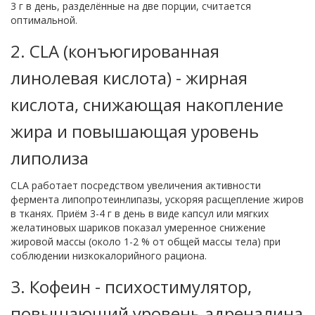
3 г в день, разделённые на две порции, считается
оптимальной.
2.
CLA (конъюгированная
линолевая кислота)
-
жирная
кислота, снижающая накопление
жира и повышающая уровень
липолиза
CLA работает посредством увеличения активности
фермента липопротеинлипазы, ускоряя расщепление жиров
в тканях. Приём 3-4 г в день в виде капсул или мягких
желатиновых шариков показал умеренное снижение
жировой массы (около 1-2 % от общей массы тела) при
соблюдении низкокалорийного рациона.
3.
Кофеин
-
психостимулятор,
повышающий уровень адреналина