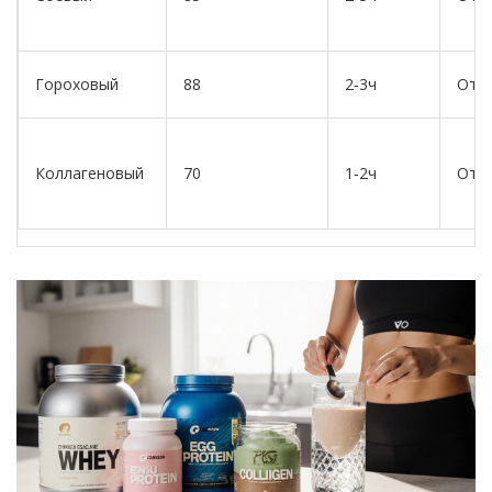
Гороховый
88
2‑3ч
Отсу
Коллагеновый
70
1‑2ч
Отсу