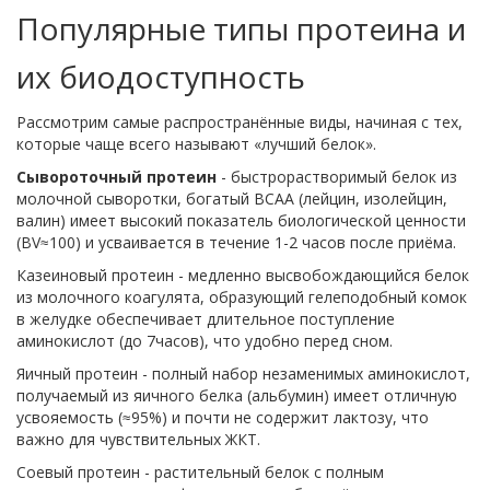
Популярные типы протеина и
их биодоступность
Рассмотрим самые распространённые виды, начиная с тех,
которые чаще всего называют «лучший белок».
Сывороточный протеин
-
быстрорастворимый белок из
молочной сыворотки, богатый BCAA (лейцин, изолейцин,
валин)
имеет высокий показатель биологической ценности
(BV≈100) и усваивается в течение 1-2 часов после приёма.
Казеиновый протеин
-
медленно высвобождающийся белок
из молочного коагулята, образующий гелеподобный комок
в желудке
обеспечивает длительное поступление
аминокислот (до 7часов), что удобно перед сном.
Яичный протеин
-
полный набор незаменимых аминокислот,
получаемый из яичного белка (альбумин)
имеет отличную
усвояемость (≈95%) и почти не содержит лактозу, что
важно для чувствительных ЖКТ.
Соевый протеин
-
растительный белок с полным