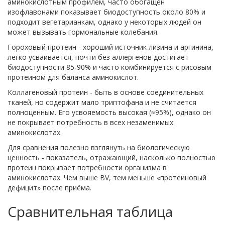
аминокислотным профилем, часто обогащён
изофлавонами
показывает биодоступность около 80% и
подходит вегетарианкам, однако у некоторых людей он
может вызывать гормональные колебания.
Гороховый протеин
-
хороший источник лизина и аргинина,
легко усваивается, почти без аллергенов
достигает
биодоступности 85‑90% и часто комбинируется с рисовым
протеином для баланса аминокислот.
Коллагеновый протеин
-
быть в основе соединительных
тканей, но содержит мало триптофана и не считается
полноценным
. Его усвояемость высокая (≈95%), однако он
не покрывает потребность в всех незаменимых
аминокислотах.
Для сравнения полезно взглянуть на
биологическую
ценность
- показатель, отражающий, насколько полностью
протеин покрывает потребности организма в
аминокислотах. Чем выше BV, тем меньше «протеиновый
дефицит» после приёма.
Сравнительная таблица