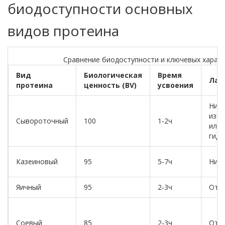
биодоступности основных
видов протеина
Сравнение биодоступности и ключевых харак
Вид
Биологическая
Время
Лак
протеина
ценность (BV)
усвоения
Низк
избр
Сывороточный
100
1‑2ч
или
гидр
Казеиновый
95
5‑7ч
Низк
Яичный
95
2‑3ч
Отсу
Соевый
85
2‑3ч
Отсу