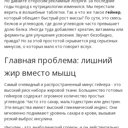
Но давайте отбросим рекламные лозунги. За последние
годы подход к нутрициологии изменился. Мы перестали
верить в волшебные таблетки. Так а что же такое
гейнер
,
который обещает быстрый рост массы?
По сути, это смесь
белков и углеводов, где доля углеводов часто превышает
долю белка. Иногда туда добавляют креатин, витамины или
ферменты для улучшения усвоения. Звучит безобидно,
правда? Но за этой простотой скрывается ряд серьезных
минусов, о которых мало кто говорит вслух.
Главная проблема: лишний
жир вместо мышц
Самый очевидный и распространенный минус гейнера - это
высокий риск набора жировой ткани. Большинство готовых
гейнеров содержат огромное количество простых
углеводов. Часто это сахар, мальтодекстрин или декстрин.
Эти вещества имеют высокий гликемический индекс. Они
мгновенно поднимают уровень сахара в крови, вызывая
резкий выброс инсулина.
Инсулин - это анаболический гормон, и он действительно