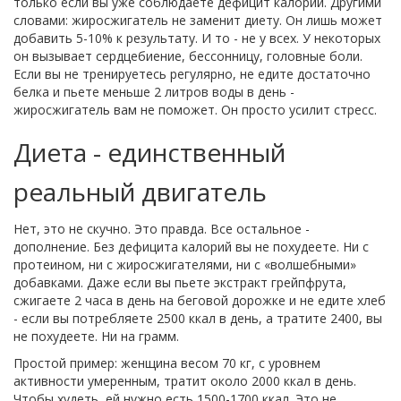
только если вы уже соблюдаете дефицит калорий. Другими
словами: жиросжигатель не заменит диету. Он лишь может
добавить 5-10% к результату. И то - не у всех. У некоторых
он вызывает сердцебиение, бессонницу, головные боли.
Если вы не тренируетесь регулярно, не едите достаточно
белка и пьете меньше 2 литров воды в день -
жиросжигатель вам не поможет. Он просто усилит стресс.
Диета - единственный
реальный двигатель
Нет, это не скучно. Это правда. Все остальное -
дополнение. Без дефицита калорий вы не похудеете. Ни с
протеином, ни с жиросжигателями, ни с «волшебными»
добавками. Даже если вы пьете экстракт грейпфрута,
сжигаете 2 часа в день на беговой дорожке и не едите хлеб
- если вы потребляете 2500 ккал в день, а тратите 2400, вы
не похудеете. Ни на грамм.
Простой пример: женщина весом 70 кг, с уровнем
активности умеренным, тратит около 2000 ккал в день.
Чтобы худеть, ей нужно есть 1500-1700 ккал. Это не