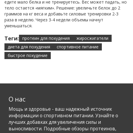
едите мало белка и не тренируетесь. Вес может падать, но
тело остается «мягким». Решение: увеличьте белок до 2
граммов на кг веса и добавьте силовые тренировки 2-3
раза в неделю. Через 3-4 недели объемы начнут
уменьшаться.
Теги:
протеин для похудения
жиросжигатели
диета для похудения
спортивное питание
быстрое похудение
О нас
Мощь и здоровье - ваш надежный источник
информации о спортивном питании. Узнайте о
лучших добавках для увеличения силы и
выносливости. Подробные обзоры протеинов,