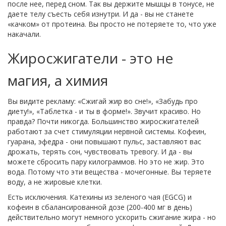
после нее, перед сном. Так вы держите мышцы в тонусе, не
даете телу съесть себя изнутри. И да - вы не станете
«качком» от протеина. Вы просто не потеряете то, что уже
накачали.
Жиросжигатели - это не
магия, а химия
Вы видите рекламу: «Сжигай жир во сне!», «Забудь про
диету!», «Таблетка - и ты в форме!». Звучит красиво. Но
правда? Почти никогда. Большинство жиросжигателей
работают за счет стимуляции нервной системы. Кофеин,
гуарана, эфедра - они повышают пульс, заставляют вас
дрожать, терять сон, чувствовать тревогу. И да - вы
можете сбросить пару килограммов. Но это не жир. Это
вода. Потому что эти вещества - мочегонные. Вы теряете
воду, а не жировые клетки.
Есть исключения. Катехины из зеленого чая (EGCG) и
кофеин в сбалансированной дозе (200-400 мг в день)
действительно могут немного ускорить сжигание жира - но