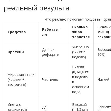
реальный результат
Что реально помогает похудеть - сра
Сколько
Скольк
Работает
Средство
жира
мышц
ли
теряется
сохран
Умеренно
Да, при
Высокий
Протеин
(1-2 кг в
дефиците
90%)
неделю)
Низкий
(0,3-0,8 кг
Жиросжигатели
в неделю,
(кофеин +
Частично
Низкий
в
экстракты)
основном
вода)
Диета с
Высокий
Да,
Зависит
дефицитом
(1-1,5 кг в