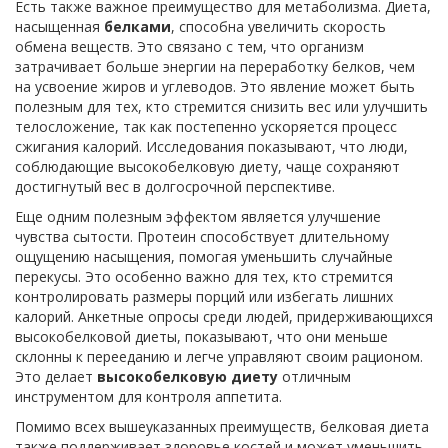
Есть также важное преимущество для метаболизма. Диета,
насыщенная
белками
, способна увеличить скорость
обмена веществ. Это связано с тем, что организм
затрачивает больше энергии на переработку белков, чем
на усвоение жиров и углеводов. Это явление может быть
полезным для тех, кто стремится снизить вес или улучшить
телосложение, так как постепенно ускоряется процесс
сжигания калорий. Исследования показывают, что люди,
соблюдающие высокобелковую диету, чаще сохраняют
достигнутый вес в долгосрочной перспективе.
Еще одним полезным эффектом является улучшение
чувства сытости. Протеин способствует длительному
ощущению насыщения, помогая уменьшить случайные
перекусы. Это особенно важно для тех, кто стремится
контролировать размеры порций или избегать лишних
калорий. Анкетные опросы среди людей, придерживающихся
высокобелковой диеты, показывают, что они меньше
склонны к перееданию и легче управляют своим рационом.
Это делает
высокобелковую диету
отличным
инструментом для контроля аппетита.
Помимо всех вышеуказанных преимуществ, белковая диета
также поддерживает здоровье костей и может уменьшить