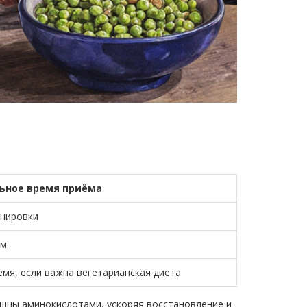
ьное время приёма
енировки
ом
мя, если важна вегетарианская диета
шцы аминокислотами, ускоряя восстановление и