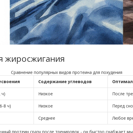
я жиросжигания
Сравнение популярных видов протеина для похудения
усвоения
Содержание углеводов
Оптимал
 ч)
Низкое
После тр
6-8 ч)
Низкое
Перед сн
Среднее
Любое вре
чный протеин сразу после тренировок - он быстро снабжает мы