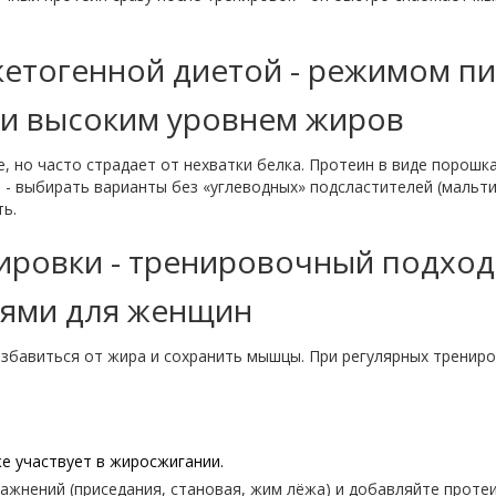
кетогенной диетой
-
режимом пи
 и высоким уровнем жиров
, но часто страдает от нехватки белка. Протеин в виде порошк
ое - выбирать варианты без «углеводных» подсластителей (мальт
ь.
ировки
-
тренировочный подход
иями
для женщин
избавиться от жира и сохранить мышцы. При регулярных трениро
е участвует в жиросжигании.
ражнений (приседания, становая, жим лёжа) и добавляйте протеи