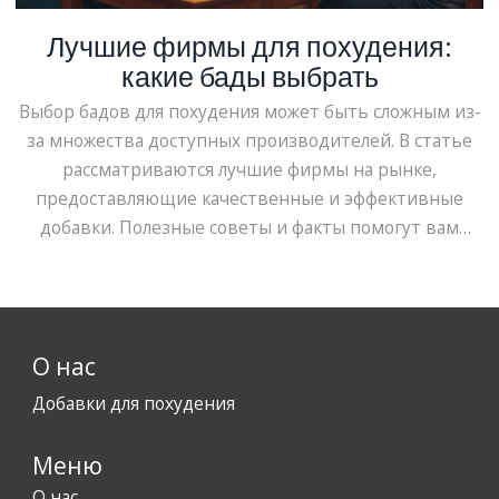
Лучшие фирмы для похудения:
какие бады выбрать
Выбор бадов для похудения может быть сложным из-
за множества доступных производителей. В статье
рассматриваются лучшие фирмы на рынке,
предоставляющие качественные и эффективные
добавки. Полезные советы и факты помогут вам
определить, какие бады будут наиболее полезны и
безопасны для вашего здоровья. Узнайте, на что
обращать внимание при выборе добавок и какие
фирмы завоевали доверие потребителей. Подберите
О нас
оптимальное решение и сделайте шаг к достижению
своих целей по снижению веса.
Добавки для похудения
Меню
О нас