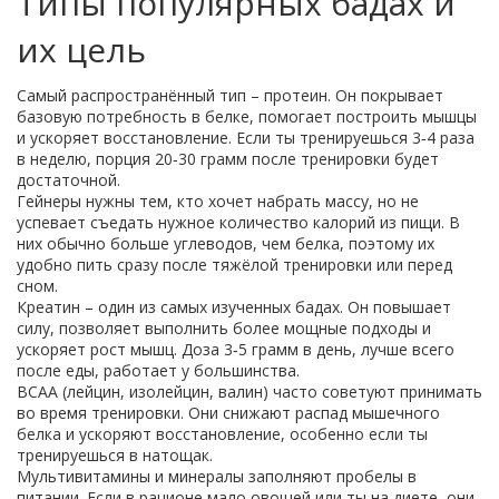
Типы популярных бадах и
их цель
Самый распространённый тип – протеин. Он покрывает
базовую потребность в белке, помогает построить мышцы
и ускоряет восстановление. Если ты тренируешься 3‑4 раза
в неделю, порция 20‑30 грамм после тренировки будет
достаточной.
Гейнеры нужны тем, кто хочет набрать массу, но не
успевает съедать нужное количество калорий из пищи. В
них обычно больше углеводов, чем белка, поэтому их
удобно пить сразу после тяжёлой тренировки или перед
сном.
Креатин – один из самых изученных бадах. Он повышает
силу, позволяет выполнить более мощные подходы и
ускоряет рост мышц. Доза 3‑5 грамм в день, лучше всего
после еды, работает у большинства.
BCAA (лейцин, изолейцин, валин) часто советуют принимать
во время тренировки. Они снижают распад мышечного
белка и ускоряют восстановление, особенно если ты
тренируешься в натощак.
Мультивитамины и минералы заполняют пробелы в
питании. Если в рационе мало овощей или ты на диете, они