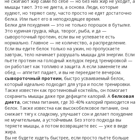
не сжигают жир сами по себе — но без них жир не уходит, а
мышцы тают.
Это не диета, а основа. Люди, которые
худеют, но теряют силу, часто просто не едят достаточно
белка. Или пьют его в неподходящее время.
Белки для похудения — это не только порошок в бутылке.
Это куриная грудка, яйца, творог, рыба, и да —
сывороточный протеин, если вы не успеваете есть
нормально. Главное — не количество, а распределение.
Если вы едите белок только на ужин, но пропускаете
завтрак, тело начинает разрушать мышцы для энергии. Если
пьёте протеин на голодный желудок перед тренировкой —
он работает как топливо и защита. А если заменяете им
обед — аппетит падает, и вы не переедаете вечером.
сывороточный протеин
,
быстро усваиваемый белок,
который идеально подходит для утра и после тренировки
.
Также известен как
протеиновый коктейль
, он помогает
сохранить мышцы даже при дефиците калорий.
А
белковая
диета
,
система питания, где 30-40% калорий приходится на
белок
. Также известна как
высокобелковое питание
, она
снижает тягу к сладкому, улучшает сон и делает похудение
не мучительным, а устойчивым.
Без этого подхода вы
теряете мышцы, а потом возвращаете вес — уже в виде
жира.
Вы не будете худеть быстрее, если просто пьёте больше