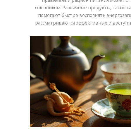
правильный рацион питания может с
союзником. Различные продукты, такие ка
помогают быстро восполнять энергозапа
рассматриваются эффективные и доступн
мгновенно придать бодрости. Приводятся 
практические советы по применению этих 
жизни.