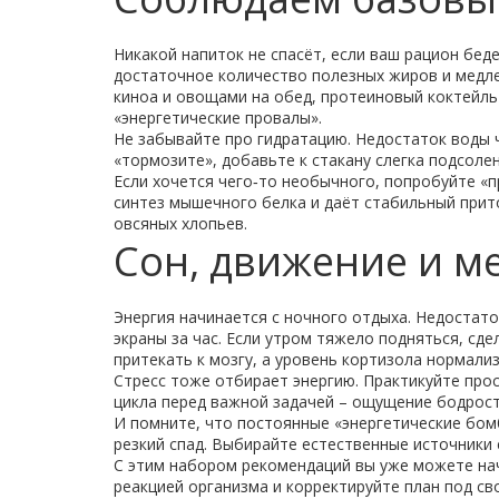
Никакой напиток не спасёт, если ваш рацион беде
достаточное количество полезных жиров и медлен
киноа и овощами на обед, протеиновый коктейль 
«энергетические провалы».
Не забывайте про гидратацию. Недостаток воды ча
«тормозите», добавьте к стакану слегка подсоле
Если хочется чего‑то необычного, попробуйте «п
синтез мышечного белка и даёт стабильный прит
овсяных хлопьев.
Сон, движение и м
Энергия начинается с ночного отдыха. Недостаток
экраны за час. Если утром тяжело подняться, сд
притекать к мозгу, а уровень кортизола нормализ
Стресс тоже отбирает энергию. Практикуйте прост
цикла перед важной задачей – ощущение бодрост
И помните, что постоянные «энергетические бомб
резкий спад. Выбирайте естественные источники 
С этим набором рекомендаций вы уже можете нач
реакцией организма и корректируйте план под св