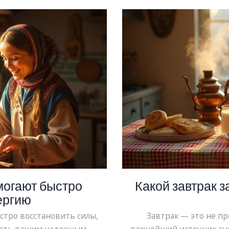
могают быстро
Какой завтрак з
ергию
ыстро восстановить силы,
Завтрак — это не п