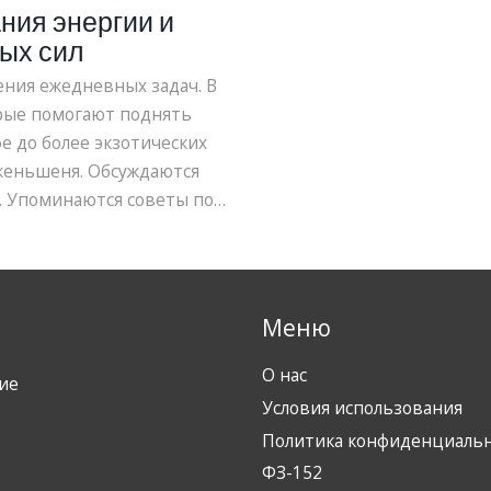
ния энергии и
ых сил
ения ежедневных задач. В
орые помогают поднять
е до более экзотических
 женьшеня. Обсуждаются
. Упоминаются советы по
а жизни и предпочтений.
Меню
О нас
ие
Условия использования
Политика конфиденциаль
ФЗ-152