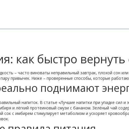
ия: как быстро вернуть
едкость – часто виноваты неправильный завтрак, плохой сон или
пару привычек. Ниже – проверенные способы, которые работают
реально поднимают энер
авильный напиток. В статье «Лучшие напитки при упадке сил и 
имбиря и лёгкий протеиновый смузи с бананом. Зелёный чай соде
й сок с имбирем стимулирует метаболизм и ускоряет кровообра
овок.
е правила питания