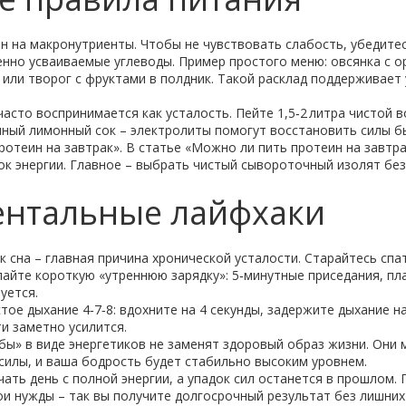
н на макронутриенты. Чтобы не чувствовать слабость, убедитесь
но усваиваемые углеводы. Пример простого меню: овсянка с оре
или творог с фруктами в полдник. Такой расклад поддерживает
сто воспринимается как усталость. Пейте 1,5‑2 литра чистой во
нный лимонный сок – электролиты помогут восстановить силы б
ротеин на завтрак». В статье «Можно ли пить протеин на завтра
ок энергии. Главное – выбрать чистый сывороточный изолят без
ентальные лайфхаки
 сна – главная причина хронической усталости. Старайтесь спат
елайте короткую «утреннюю зарядку»: 5‑минутные приседания, пл
уется.
ое дыхание 4‑7‑8: вдохните на 4 секунды, задержите дыхание на
и заметно усилится.
ы» в виде энергетиков не заменят здоровый образ жизни. Они м
силы, и ваша бодрость будет стабильно высоким уровнем.
ать день с полной энергии, а упадок сил останется в прошлом.
ои нужды – так вы получите долгосрочный результат без лишних