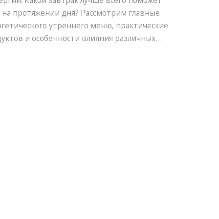
ргии. Какой завтрак лучше всего поможет
 на протяжении дня? Рассмотрим главные
гетического утреннего меню, практические
уктов и особенности влияния различных
С этими рекомендациями ваш день начнётся
дрости и отличного настроения.