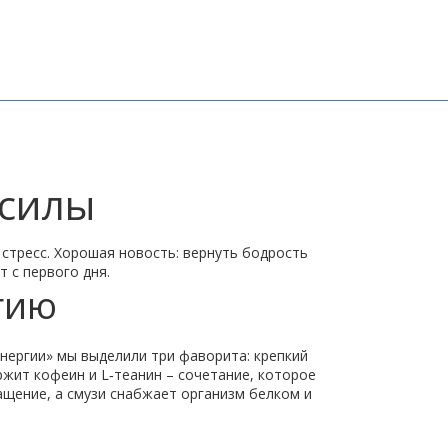
 силы
 стресс. Хорошая новость: вернуть бодрость
 с первого дня.
гию
энергии» мы выделили три фаворита: крепкий
ржит кофеин и L‑теанин – сочетание, которое
щение, а смузи снабжает организм белком и