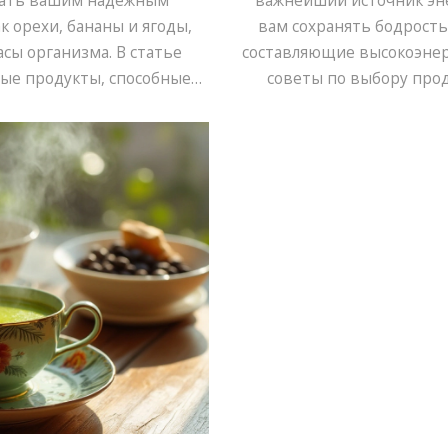
тать вашим надежным
важнейший источник эне
к орехи, бананы и ягоды,
вам сохранять бодрость
сы организма. В статье
составляющие высокоэнер
ые продукты, способные
советы по выбору прод
также любопытные факты и
продуктов на организм. 
продуктов в повседневной
с зарядом бо