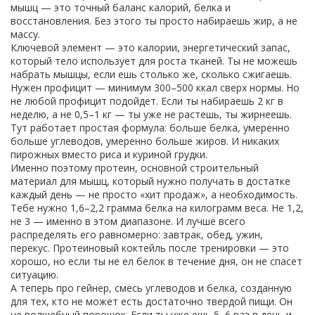
мышц — это точный баланс калорий, белка и
восстановления. Без этого ты просто набираешь жир, а не
массу.
Ключевой элемент — это
калории
,
энергетический запас,
который тело использует для роста тканей
. Ты не можешь
набрать мышцы, если ешь столько же, сколько сжигаешь.
Нужен профицит — минимум 300–500 ккал сверх нормы. Но
не любой профицит подойдет. Если ты набираешь 2 кг в
неделю, а не 0,5–1 кг — ты уже не растешь, ты жирнеешь.
Тут работает простая формула: больше белка, умеренно
больше углеводов, умеренно больше жиров. И никаких
пирожных вместо риса и куриной грудки.
Именно поэтому
протеин
,
основной строительный
материал для мышц, который нужно получать в достатке
каждый день
— не просто «хит продаж», а необходимость.
Тебе нужно 1,6–2,2 грамма белка на килограмм веса. Не 1,2,
не 3 — именно в этом диапазоне. И лучше всего
распределять его равномерно: завтрак, обед, ужин,
перекус. Протеиновый коктейль после тренировки — это
хорошо, но если ты не ел белок в течение дня, он не спасет
ситуацию.
А теперь про
гейнер
,
смесь углеводов и белка, созданную
для тех, кто не может есть достаточно твердой пищи
. Он
не волшебный порошок. Если ты уже ешь 5–6 раз в день и