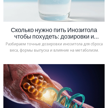
Сколько нужно пить Инозитола
чтобы похудеть: дозировки и
эффективность
Разбираем точные дозировки инозитола для сброса
веса, формы выпуска и влияние на метаболизм.