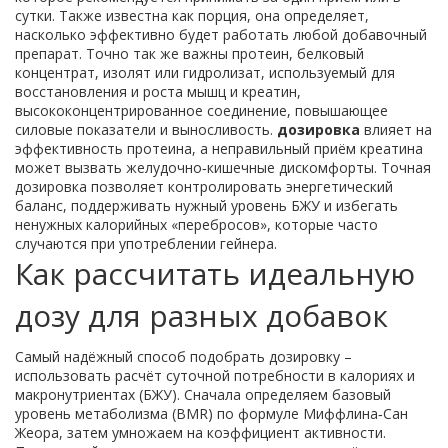
сутки
. Также известна как
порция
, она определяет,
насколько эффективно будет работать любой добавочный
препарат. Точно так же важны
протеин
,
белковый
концентрат, изолят или гидролизат, используемый для
восстановления и роста мышц
и
креатин
,
высококонцентрированное соединение, повышающее
силовые показатели и выносливость
.
дозировка
влияет на
эффективность протеина, а неправильный приём креатина
может вызвать желудочно‑кишечные дискомфорты. Точная
дозировка позволяет контролировать энергетический
баланс, поддерживать нужный уровень БЖУ и избегать
ненужных калорийных «перебросов», которые часто
случаются при употреблении гейнера.
Как рассчитать идеальную
дозу для разных добавок
Самый надёжный способ подобрать дозировку –
использовать расчёт суточной потребности в калориях и
макронутриентах (БЖУ). Сначала определяем базовый
уровень метаболизма (BMR) по формуле Миффлина‑Сан
Жеора, затем умножаем на коэффициент активности.