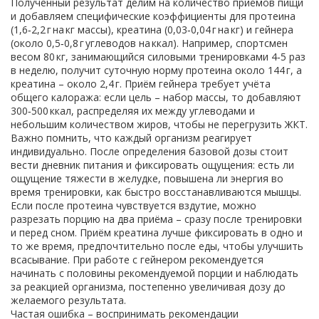
Полученный результат делим на количество приёмов пищи
и добавляем специфические коэффициенты для протеина
(1,6‑2,2 г на кг массы), креатина (0,03‑0,04 г на кг) и гейнера
(около 0,5‑0,8 г углеводов на ккал). Например, спортсмен
весом 80 кг, занимающийся силовыми тренировками 4‑5 раз
в неделю, получит суточную норму протеина около 144 г, а
креатина – около 2,4 г. Приём гейнера требует учёта
общего калоража: если цель – набор массы, то добавляют
300‑500 ккал, распределяя их между углеводами и
небольшим количеством жиров, чтобы не перегрузить ЖКТ.
Важно помнить, что каждый организм реагирует
индивидуально. После определения базовой дозы стоит
вести дневник питания и фиксировать ощущения: есть ли
ощущение тяжести в желудке, повышена ли энергия во
время тренировки, как быстро восстанавливаются мышцы.
Если после протеина чувствуется вздутие, можно
разрезать порцию на два приёма – сразу после тренировки
и перед сном. Приём креатина лучше фиксировать в одно и
то же время, предпочтительно после еды, чтобы улучшить
всасывание. При работе с гейнером рекомендуется
начинать с половины рекомендуемой порции и наблюдать
за реакцией организма, постепенно увеличивая дозу до
желаемого результата.
Частая ошибка – воспринимать рекомендации