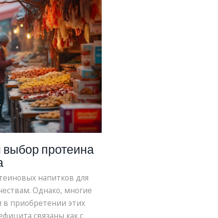
и выбор протеина
а
ротеиновых напитков для
чествам. Однако, многие
и в приобретении этих
фицита связаны как с