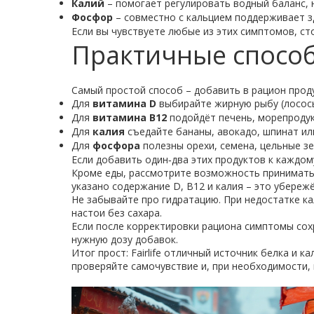
Калий
– помогает регулировать водный баланс,
Фосфор
– совместно с кальцием поддерживает зд
Если вы чувствуете любые из этих симптомов, ст
Практичные спосо
Самый простой способ – добавить в рацион прод
Для
витамина D
выбирайте жирную рыбу (лосось
Для
витамина B12
подойдёт печень, морепродук
Для
калия
съедайте бананы, авокадо, шпинат ил
Для
фосфора
полезны орехи, семена, цельные зе
Если добавить один‑два этих продуктов к каждом
Кроме еды, рассмотрите возможность принимать 
указано содержание D, B12 и калия – это убереж
Не забывайте про гидратацию. При недостатке ка
настои без сахара.
Если после корректировки рациона симптомы сохр
нужную дозу добавок.
Итог прост: Fairlife отличный источник белка и 
проверяйте самочувствие и, при необходимости, 