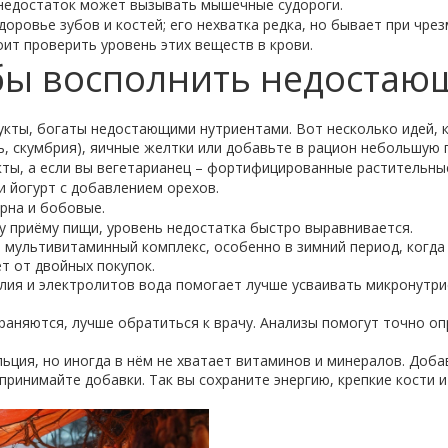
 недостаток может вызывать мышечные судороги.
оровье зубов и костей; его нехватка редка, но бывает при чр
оит проверить уровень этих веществ в крови.
бы восполнить недостаю
укты, богаты недостающими нутриентами. Вот несколько идей, к
, скумбрия), яичные желтки или добавьте в рацион небольшую
ты, а если вы вегетарианец – фортифицированные растительные
и йогурт с добавлением орехов.
рна и бобовые.
у приёму пищи, уровень недостатка быстро выравнивается.
мультивитаминный комплекс, особенно в зимний период, когда 
ёт от двойных покупок.
лия и электролитов вода помогает лучше усваивать микронутри
аняются, лучше обратиться к врачу. Анализы помогут точно опр
кальция, но иногда в нём не хватает витаминов и минералов. Доб
принимайте добавки. Так вы сохраните энергию, крепкие кости 