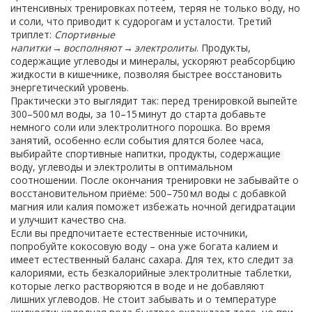
интенсивных тренировках потеем, теряя не только воду, но
и соли, что приводит к судорогам и усталости. Третий
триплет:
Спортивные
напитки → восполняют → электролиты
. Продукты,
содержащие углеводы и минералы, ускоряют реабсорбцию
жидкости в кишечнике, позволяя быстрее восстановить
энергетический уровень.
Практически это выглядит так: перед тренировкой выпейте
300–500 мл воды, за 10–15 минут до старта добавьте
немного соли или электролитного порошка. Во время
занятий, особенно если события длятся более часа,
выбирайте
спортивные напитки
,
продукты, содержащие
воду, углеводы и электролиты в оптимальном
соотношении
. После окончания тренировки не забывайте о
восстановительном приёме: 500–750 мл воды с добавкой
магния или калия поможет избежать ночной дегидратации
и улучшит качество сна.
Если вы предпочитаете естественные источники,
попробуйте кокосовую воду – она уже богата калием и
имеет естественный баланс сахара. Для тех, кто следит за
калориями, есть безкалорийные электролитные таблетки,
которые легко растворяются в воде и не добавляют
лишних углеводов. Не стоит забывать и о температуре