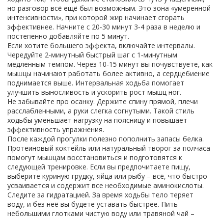
но разговор всё ещё был возможным. Это зона «умеренной
интенсивности», при которой жир начинает сгорать
эффективнее. Начните с 20‑30 минут 3‑4 раза в неделю и
постепенно добавляйте по 5 минут.
Если хотите большего эффекта, включайте интервалы.
Чередуйте 2‑минутный быстрый шаг с 1‑минутным
медленным темпом. Через 10‑15 минут вы почувствуете, как
мышцы начинают работать более активно, а сердцебиение
поднимается выше. Интервальная ходьба помогает
улучшить выносливость и ускорить рост мышц ног.
Не забывайте про осанку. Держите спину прямой, плечи
расслабленными, а руки слегка согнутыми. Такой стиль
ходьбы уменьшает нагрузку на поясницу и повышает
эффективность упражнения.
После каждой прогулки полезно пополнить запасы белка.
Протеиновый коктейль или натуральный творог за полчаса
помогут мышцам восстановиться и подготовятся к
следующей тренировке. Если вы предпочитаете пищу,
выберите куриную грудку, яйца или рыбу – всё, что быстро
усваивается и содержит все необходимые аминокислоты.
Следите за гидратацией. За время ходьбы тело теряет
воду, и без неё вы будете уставать быстрее. Пить
небольшими глотками чистую воду или травяной чай –