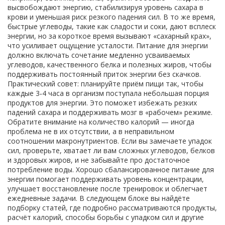
высвобождают энергию, стабилизируя уровень сахара в
крови и уменьшая риск резкого падения сил. В то же время,
быстрые углеводы, такие как сладости и соки, дают всплеск
энергии, но за короткое время вызывают «сахарный крах»,
что усиливает ощущение усталости.
Питание для энергии
должно включать сочетание медленно усваиваемых
углеводов, качественного белка и полезных жиров, чтобы
поддерживать постоянный приток энергии без скачков.
Практический совет: планируйте приём пищи так, чтобы
каждые 3‑4 часа в организм поступала небольшая порция
продуктов для энергии
. Это поможет избежать резких
падений сахара и поддерживать мозг в «рабочем» режиме.
Обратите внимание на количество
калорий
— иногда
проблема не в их отсутствии, а в неправильном
соотношении макронутриентов. Если вы замечаете упадок
сил, проверьте, хватает ли вам сложных углеводов, белков
и здоровых жиров, и не забывайте про достаточное
потребление воды. Хорошо сбалансированное
питание для
энергии
помогает поддерживать уровень концентрации,
улучшает восстановление после тренировок и облегчает
ежедневные задачи. В следующем блоке вы найдёте
подборку статей, где подробно рассматриваются продукты,
расчёт калорий, способы борьбы с упадком сил и другие