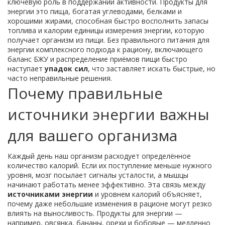
ключевую роль в поддержании активности.
Продукты для
энергии
это пища, богатая углеводами, белками и
хорошими жирами, способная быстро восполнить запасы
топлива
и
калории
единицы измерения энергии, которую
получает организм из пищи
. Без правильного
питания для
энергии
комплексного подхода к рациону, включающего
баланс БЖУ и распределение приёмов пищи
быстро
наступает
упадок сил
, что заставляет искать быстрые, но
часто неправильные решения.
Почему правильные
источники энергии важны
для вашего организма
Каждый день наш организм расходует определённое
количество
калорий
. Если их поступление меньше нужного
уровня, мозг посылает сигналы усталости, а мышцы
начинают работать менее эффективно. Эта связь между
источниками энергии
и уровнем
калорий
объясняет,
почему даже небольшие изменения в рационе могут резко
влиять на выносливость.
Продукты для энергии
—
например, овсянка, бананы, орехи и бобовые — медленно