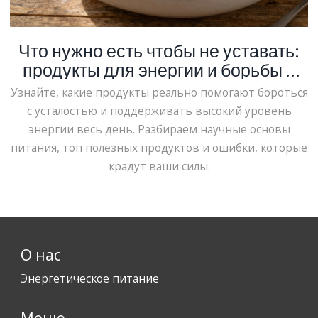
Что нужно есть чтобы не уставать:
продукты для энергии и борьбы с
усталостью
Узнайте, какие продукты реально помогают бороться
с усталостью и поддерживать высокий уровень
энергии весь день. Разбираем научные основы
питания, топ полезных продуктов и ошибки, которые
крадут ваши силы.
О нас
Энергетическое питание
Меню