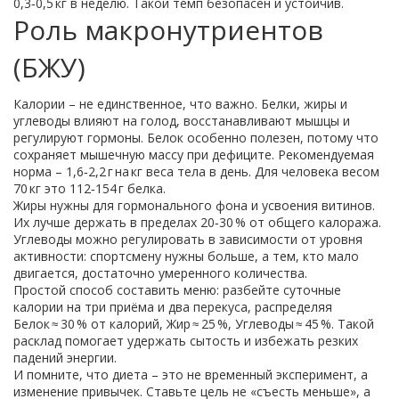
0,3‑0,5 кг в неделю. Такой темп безопасен и устойчив.
Роль макронутриентов
(БЖУ)
Калории – не единственное, что важно. Белки, жиры и
углеводы влияют на голод, восстанавливают мышцы и
регулируют гормоны. Белок особенно полезен, потому что
сохраняет мышечную массу при дефиците. Рекомендуемая
норма – 1,6‑2,2 г на кг веса тела в день. Для человека весом
70 кг это 112‑154 г белка.
Жиры нужны для гормонального фона и усвоения витинов.
Их лучше держать в пределах 20‑30 % от общего калоража.
Углеводы можно регулировать в зависимости от уровня
активности: спортсмену нужны больше, а тем, кто мало
двигается, достаточно умеренного количества.
Простой способ составить меню: разбейте суточные
калории на три приёма и два перекуса, распределяя
Белок ≈ 30 % от калорий, Жир ≈ 25 %, Углеводы ≈ 45 %. Такой
расклад помогает удержать сытость и избежать резких
падений энергии.
И помните, что диета – это не временный эксперимент, а
изменение привычек. Ставьте цель не «съесть меньше», а