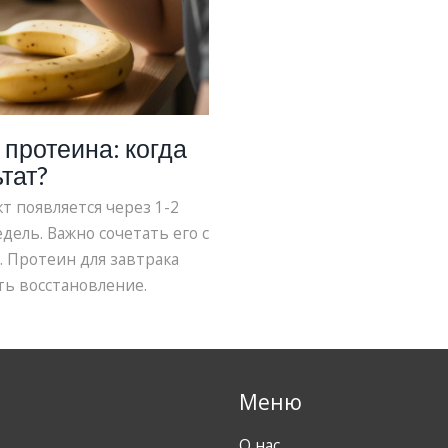
 протеина: когда
тат?
т появляется через 1-2
дель. Важно сочетать его с
 Протеин для завтрака
ть восстановление.
Меню
О нас