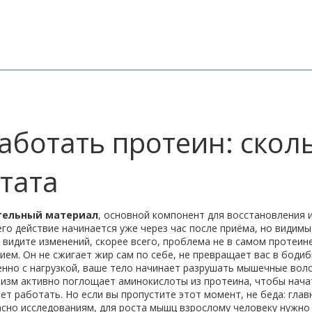
аботать протеин: скол
тата
тельный материал
,
основной компонент для восстановления 
его действие начинается уже через час после приёма, но видим
 видите изменений, скорее всего, проблема не в самом протеине, 
ем. Он не сжигает жир сам по себе, не превращает вас в бодиб
енно с нагрузкой, ваше тело начинает разрушать мышечные воло
низм активно поглощает аминокислоты из протеина, чтобы нача
ет работать. Но если вы пропустите этот момент, не беда: гла
асно исследованиям, для роста мышц взрослому человеку нужно 