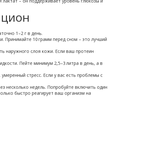
й лактат – он поддерживает уровень глюкозы и
ацион
точно 1–2 г в день.
и. Принимайте 10 грамм перед сном – это лучший
сть наружного слоя кожи. Если ваш протеин
дкости. Пейте минимум 2,5–3 литра в день, а в
умеренный стресс. Если у вас есть проблемы с
рез несколько недель. Попробуйте включить один
колько быстро реагирует ваш организм на