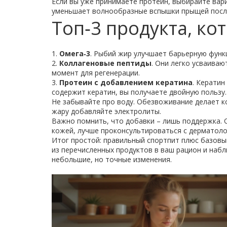
Если вы уже принимаете протеин, выбирайте вар
уменьшает волнообразные вспышки прыщей посл
Топ‑3 продукта, ко
1.
Омега‑3
. Рыбий жир улучшает барьерную функц
2.
Коллагеновые пептиды
. Они легко усваива
момент для регенерации.
3.
Протеин с добавлением кератина
. Кератин
содержит кератин, вы получаете двойную пользу.
Не забывайте про воду. Обезвоживание делает ко
жару добавляйте электролиты.
Важно помнить, что добавки – лишь поддержка. О
кожей, лучше проконсультироваться с дерматоло
Итог простой: правильный спортпит плюс базовы
из перечисленных продуктов в ваш рацион и набл
небольшие, но точные изменения.