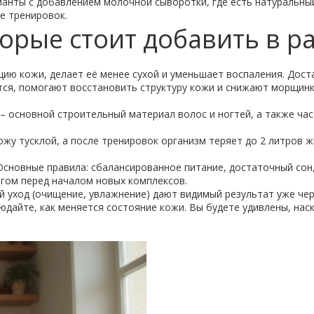
ианты с добавлением молочной сыворотки, где есть натуральны
е тренировок.
торые стоит добавить в р
ию кожи, делает её менее сухой и уменьшает воспаления. Доста
ются, помогают восстановить структуру кожи и снижают морщинк
 – основной строительный материал волос и ногтей, а также ча
жу тусклой, а после тренировок организм теряет до 2 литров жи
сновные правила: сбалансированное питание, достаточный сон, 
гом перед началом новых комплексов.
й уход (очищение, увлажнение) дают видимый результат уже че
юдайте, как меняется состояние кожи. Вы будете удивлены, нас