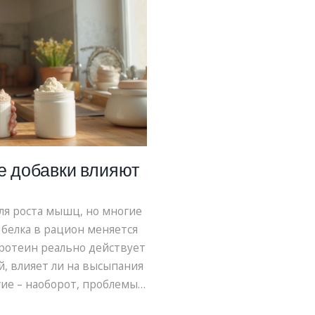
е добавки влияют
для роста мышц, но многие
белка в рацион меняется
 протеин реально действует
й, влияет ли на высыпания
ие – наоборот, проблемы.
 белковых добавок и их