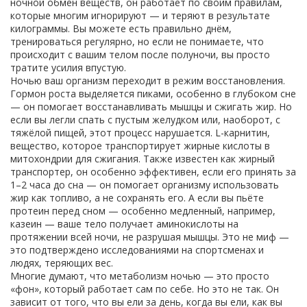
ночной обмен веществ
, он работает по своим правилам,
которые многим игнорируют — и теряют в результате
килограммы.
Вы можете есть правильно днём,
тренироваться регулярно, но если не понимаете, что
происходит с вашим телом после полуночи, вы просто
тратите усилия впустую.
Ночью ваш организм переходит в режим восстановления.
Гормон роста выделяется пиками, особенно в глубоком сне
— он помогает восстанавливать мышцы и сжигать жир. Но
если вы легли спать с пустым желудком или, наоборот, с
тяжёлой пищей, этот процесс нарушается.
L-карнитин
,
вещество, которое транспортирует жирные кислоты в
митохондрии для сжигания
. Также известен как
жирный
транспортер
, он
особенно эффективен, если его принять за
1–2 часа до сна — он помогает организму использовать
жир как топливо, а не сохранять его. А если вы пьёте
протеин перед сном — особенно медленный, например,
казеин — ваше тело получает аминокислоты на
протяжении всей ночи, не разрушая мышцы. Это не миф —
это подтверждено исследованиями на спортсменах и
людях, теряющих вес.
Многие думают, что метаболизм ночью — это просто
«фон», который работает сам по себе. Но это не так. Он
зависит от того, что вы ели за день, когда вы ели, как вы