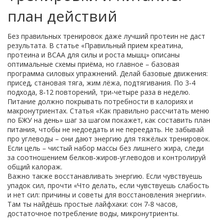
план действий
Без правильных тренировок даже лучший протеин не даст
результата. В статье «Правильный прием креатина,
протеина и BCAA для силы и роста мышц» описаны
оптимальные схемы приёма, но главное – базовая
программа силовых упражнений. Делай базовые движения:
присед, становая тяга, жим лёжа, подтягивания. По 3‑4
подхода, 8‑12 повторений, три‑четыре раза в неделю.
Питание должно покрывать потребности в калориях и
макронутриентах. Статья «Как правильно рассчитать меню
по БЖУ на день» шаг за шагом покажет, как составить план
питания, чтобы не недоедать и не переедать. Не забывай
про углеводы – они дают энергию для тяжёлых тренировок.
Если цель – чистый набор массы без лишнего жира, следи
за соотношением белков‑жиров‑углеводов и контролируй
общий калораж.
Важно также восстанавливать энергию. Если чувствуешь
упадок сил, прочти «Что делать, если чувствуешь слабость
и нет сил: причины и советы для восстановления энергии».
Там ты найдёшь простые лайфхаки: сон 7‑8 часов,
достаточное потребление воды, микронутриенты.