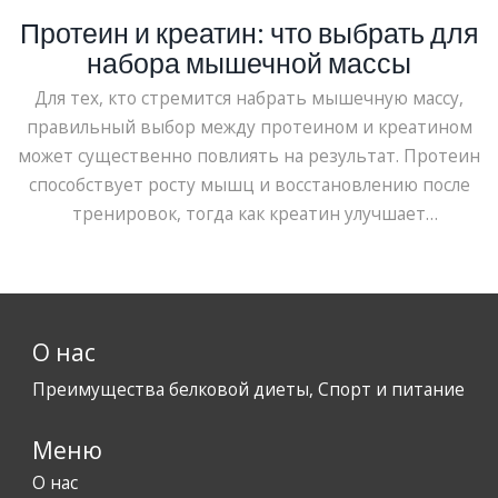
Протеин и креатин: что выбрать для
набора мышечной массы
Для тех, кто стремится набрать мышечную массу,
правильный выбор между протеином и креатином
может существенно повлиять на результат. Протеин
способствует росту мышц и восстановлению после
тренировок, тогда как креатин улучшает
выносливость и силовые показатели. Понимание
различий и способов взаимодействия этих добавок
позволит разработать эффективную стратегию
питания. Эту статью стоит прочитать, чтобы
О нас
принять взвешенное решение.
Преимущества белковой диеты, Спорт и питание
Меню
О нас