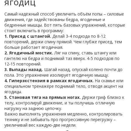
ягодиц
Самый надёжный способ увеличить объём попы – силовые
движения, где задействованы бедра, ягодичные и
бедренные мышцы. Вот пять базовых упражнений, которые
стоит включить в программу:
1. Присед с штангой.
Делай 3‑4 подхода по 8‑12
повторений, держи спину прямой. Чем глубже присед, тем
больше работает ягодичная.
2. Ягодичный мостик.
Ляг на спину, ставь штангу или
гантелю на бедра и поднимай таз вверх. 4‑5 подходов по
12‑15 повторений.
3. Выпады назад.
Шагай назад, опускай колено почти до
пола. Это упражнение изолирует ягодичную мышцу.
4. Гиперэкстензия в рамках ягодичных.
На скамье или
специальном тренажёре поднимай тело, отводя акцент на
ягодицы.
5. Становая тяга на прямых ногах.
Держи гриф близко к
телу, контролируй движение, и ты получишь отличную
нагрузку на заднюю цепочку.
Важно выполнять упражнения медленно, контролировать
технику и не забывать про прогрессивную перегрузку –
увеличивай вес каждую‑две недели.