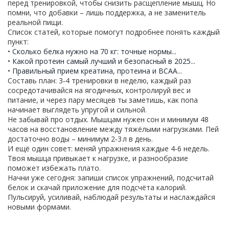
перед тренировкой, чтобы снизить расщепление мышц. Но
помни, что добавки – лишь поддержка, а не заменитель
реальной пищи.
Список статей, которые помогут подробнее понять каждый
пункт:
•
Сколько белка нужно на 70 кг: точные нормы...
•
Какой протеин самый лучший и безопасный в 2025...
•
Правильный прием креатина, протеина и BCAA...
Составь план: 3‑4 тренировки в неделю, каждый раз
сосредотачивайся на ягодичных, контролируй вес и
питание, и через пару месяцев ты заметишь, как попа
начинает выглядеть упругой и сильной.
Не забывай про отдых. Мышцам нужен сон и минимум 48
часов на восстановление между тяжёлыми нагрузками. Пей
достаточно воды – минимум 2‑3 л в день.
И ещё один совет: меняй упражнения каждые 4‑6 недель.
Твоя мышца привыкает к нагрузке, и разнообразие
поможет избежать плато.
Начни уже сегодня: запиши список упражнений, подсчитай
белок и скачай приложение для подсчёта калорий.
Пульсируй, усиливай, наблюдай результаты и наслаждайся
новыми формами.