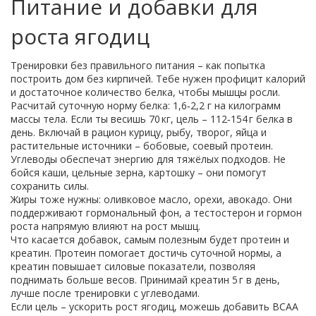
Питание и добавки для
роста ягодиц
Тренировки без правильного питания – как попытка
построить дом без кирпичей. Тебе нужен профицит калорий
и достаточное количество белка, чтобы мышцы росли.
Расчитай суточную норму белка: 1,6‑2,2 г на килограмм
массы тела. Если ты весишь 70 кг, цель – 112‑154 г белка в
день. Включай в рацион курицу, рыбу, творог, яйца и
растительные источники – бобовые, соевый протеин.
Углеводы обеспечат энергию для тяжёлых подходов. Не
бойся каши, цельные зерна, картошку – они помогут
сохранить силы.
Жиры тоже нужны: оливковое масло, орехи, авокадо. Они
поддерживают гормональный фон, а тестостерон и гормон
роста напрямую влияют на рост мышц.
Что касается добавок, самым полезным будет протеин и
креатин. Протеин помогает достичь суточной нормы, а
креатин повышает силовые показатели, позволяя
поднимать больше весов. Принимай креатин 5 г в день,
лучше после тренировки с углеводами.
Если цель – ускорить рост ягодиц, можешь добавить BCAA