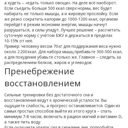
а худеть – «едать только овощи». На деле всё наоборот.
Если съедать больше 500 ккал сверх нормы, вес будет
набирать не только мышцы, а и жировую прослойку. Если
же резко сократить калории до 1000‑1200 ккал, организм
перейдёт в режим экономии энергии, мышцы начнут
разрушаться, а силы упадут. Лучшее решение – рассчитать
суточную норму с учётом БЖУ и держаться в пределах
10‑15% от неё.
Пример: человеку весом 70 кг для поддержания веса нужно
около 2 200 ккал. Для набора мышц прибавьте 300‑500 ккал,
а для похудения убавьте столько же. Главное – следить за
распределением белков, жиров и углеводов.
Пренебрежение
восстановлением
Сильные тренировки без достаточного сна и
восстановления ведут к хронической усталости. Вы
ощущаете слабость, а прогресс останавливается. Один из
самых простых способов выйти из этого круга – спать
минимум 7‑8 часов, включать в рацион магний и витамин D,
а также пить воду.
Если ощущаете упадок сил в середине дня, попробуйте