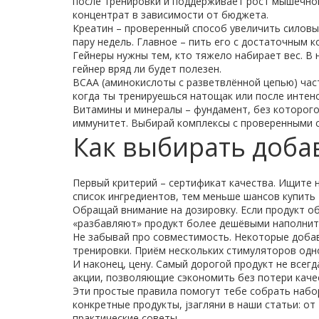
после тренировки и поддерживает рост мышечной
концентрат в зависимости от бюджета.
Креатин – проверенный способ увеличить силовы
пару недель. Главное – пить его с достаточным 
Гейнеры нужны тем, кто тяжело набирает вес. В 
гейнер вряд ли будет полезен.
BCAA (аминокислоты с разветвлённой цепью) час
когда ты тренируешься натощак или после интен
Витамины и минералы – фундамент, без которого
иммунитет. Выбирай комплексы с проверенными 
Как выбирать доба
Первый критерий – сертификат качества. Ищите 
список ингредиентов, тем меньше шансов купить 
Обращай внимание на дозировку. Если продукт об
«разбавляют» продукт более дешёвыми наполнит
Не забывай про совместимость. Некоторые добавк
тренировки. Приём нескольких стимуляторов одн
И наконец, цену. Самый дорогой продукт не всег
акции, позволяющие сэкономить без потери каче
Эти простые правила помогут тебе собрать набор
конкретные продукты, jзагляни в наши статьи: о
практические советы.