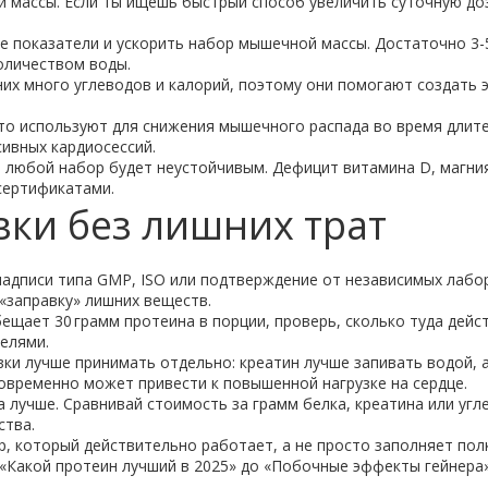
 массы. Если ты ищешь быстрый способ увеличить суточную до
е показатели и ускорить набор мышечной массы. Достаточно 3-5
количеством воды.
них много углеводов и калорий, поэтому они помогают создать э
то используют для снижения мышечного распада во время длит
сивных кардиосессий.
 любой набор будет неустойчивым. Дефицит витамина D, магни
сертификатами.
вки без лишних трат
надписи типа GMP, ISO или подтверждение от независимых лабо
«заправку» лишних веществ.
ещает 30 грамм протеина в порции, проверь, сколько туда дейс
елями.
и лучше принимать отдельно: креатин лучше запивать водой, а 
овременно может привести к повышенной нагрузке на сердце.
да лучше. Сравнивай стоимость за грамм белка, креатина или уг
ства.
, который действительно работает, а не просто заполняет пол
т «Какой протеин лучший в 2025» до «Побочные эффекты гейнера»