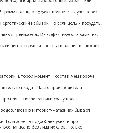
зу белка, выбирай сывороточный изолят или
 грамм в день, а эффект появляется уже через
нергетический избыток. Но если цель – похудеть,
ельных тренировок. Их эффективность заметна,
я или цинка тормозит восстановление и снижает
раторий. Второй момент – состав. Чем короче
твительно входит. Часто производители
протеин – после еды или сразу после
леводов. Часто в интернет‑магазинах бывают
ки. Если хочешь подробнее узнать про
. Всё написано без лишних слов, только