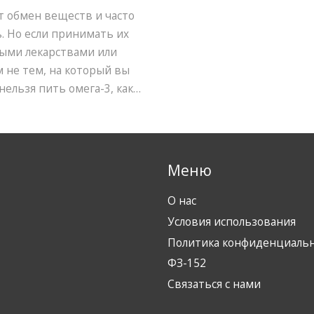
т обмен веществ и часто
ь. Но если принимать их
ными лекарствами или
 не тем, на который вы
нельзя пить омега-3, какие
тоит обратить внимание.
 пользу от жирных кислот
и лишней теории — только
ы.
Меню
О нас
Условия использования
Политика конфиденциаль
ФЗ-152
Связаться с нами