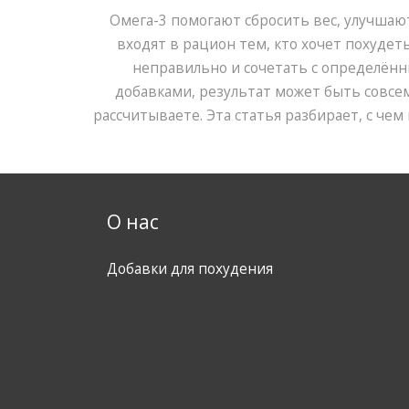
Омега-3 помогают сбросить вес, улучшаю
входят в рацион тем, кто хочет похудет
неправильно и сочетать с определён
добавками, результат может быть совсем
рассчитываете. Эта статья разбирает, с чем 
могут быть побочные эффекты и на что с
Читай подробности, чтобы получить только
и избежать неприятностей. Всё без воды 
практические совет
О нас
Добавки для похудения