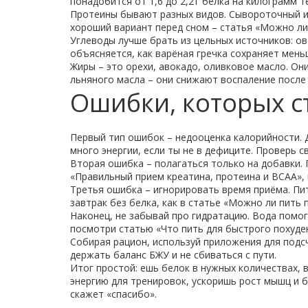
понадобится от 1,6 до 2,2 г белка на килограмм те
Протеины бывают разных видов. Сывороточный из
хороший вариант перед сном – статья «Можно ли
Углеводы лучше брать из цельных источников: овся
объясняется, как варёная гречка сохраняет мень
Жиры – это орехи, авокадо, оливковое масло. О
льняного масла – они снижают воспаление после 
Ошибки, которых с
Первый тип ошибок – недооценка калорийности. Д
много энергии, если ты не в дефиците. Проверь 
Вторая ошибка – полагаться только на добавки.
«Правильный прием креатина, протеина и BCAA», 
Третья ошибка – игнорировать время приёма. Пит
завтрак без белка, как в статье «Можно ли пить п
Наконец, не забывай про гидратацию. Вода помог
посмотри статью «Что пить для быстрого похуден
Собирая рацион, используй приложения для подс
держать баланс БЖУ и не сбиваться с пути.
Итог простой: ешь белок в нужных количествах,
энергию для тренировок, ускоришь рост мышц и 
скажет «спасибо».