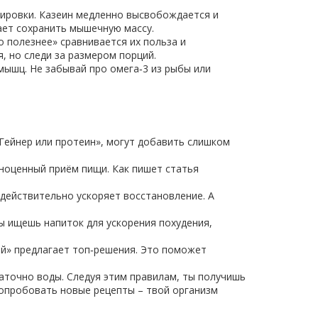
нировки. Казеин медленно высвобождается и
ает сохранить мышечную массу.
то полезнее» сравнивается их польза и
, но следи за размером порций.
мышц. Не забывай про омега‑3 из рыбы или
«Гейнер или протеин», могут добавить слишком
лноценный приём пищи. Как пишет статья
 действительно ускоряет восстановление. А
ы ищешь напиток для ускорения похудения,
ий» предлагает топ‑решения. Это поможет
аточно воды. Следуя этим правилам, ты получишь
попробовать новые рецепты – твой организм