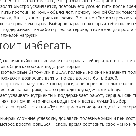
ла. Это 112‑154 г белка в день, разбитых на 3‑4 приёма.
олят быстро усваивается, поэтому его удобно пить после тре
 пить протеин на ночь» объясняет, почему ночной белок помог
нка, батат, киноа, рис или гречка. В статье «Рис или гречка: ч
ше калорий, чем сырая. Выбирай вариант, который тебе нравится
ни поддерживают выработку тестостерона, что важно для роста 
тяжёлой нагрузки.
тоит избегать
аже «чистый» протеин имеет калории, а гейнеры, как в статье 
свой общий калораж и подстрой порции.
 Протеиновые батончики и BCAA полезны, но они не заменят по
порядок и дозировка важны, но еда должна быть базой.
ь протеин сразу после тренировки, а не через несколько часов,
ротеин на завтрак», часто приводит к упадку сил к обеду.
ает усваивать нутриенты и поддерживает работу сердца. Если т
ия», но помни, что чистая вода почти всегда лучший выбор.
чёта калорий – статья «Лучшее приложение для подсчёта калор
 выбирай сложные углеводы, добавляй полезные жиры и пей дост
быстрее восстановишься. Теперь время составить своё меню и 