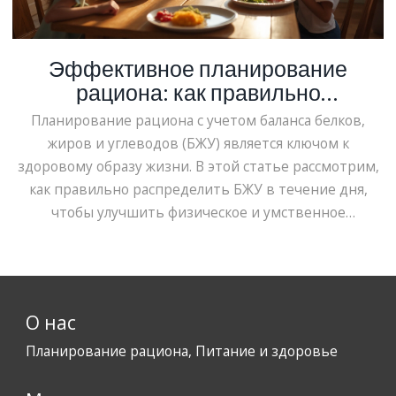
Эффективное планирование
рациона: как правильно
распределить БЖУ
Планирование рациона с учетом баланса белков,
жиров и углеводов (БЖУ) является ключом к
здоровому образу жизни. В этой статье рассмотрим,
как правильно распределить БЖУ в течение дня,
чтобы улучшить физическое и умственное
самочувствие. Узнавайте больше о том, как разные
сочетания нутриентов могут влиять на ваше
здоровье, и как адаптировать питание под ваш
образ жизни. Кроме того, получите практические
О нас
советы по созданию сбалансированного меню,
которое отвечает индивидуальным требованиям.
Планирование рациона, Питание и здоровье
Эти знания помогут избегать ошибок и наиболее