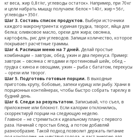
кг веса, жир 0,8 г/кг, углеводы остаток». Например, при 70 кг
и цели набрать мышцу получаем: белок ≈ 140 г, жир ≈ 56 г,
углеводы ≈ 350 г.
Шаг 3. Составь список продуктов.
Выбери источники
каждого макронутриента: куриная грудка, творог, яйца для
белка; оливковое масло, орехи для жира; овсянка,
картофель, рис для углеводов. Запиши количество, которое
покрывает расчётные граммы.
Шаг 4. Распиши меню на 7 дней.
Делай простые
комбинации – завтрак, обед, ужин и два перекуса. Пример:
завтрак – овсянка с ягодами и протеиновый шейк, обед –
грудка с киноа и овощами, ужин – рыба с бататом, перекусы
– орехи или творог.
Шаг 5. Подготовь готовые порции.
В выходные
приготовь крупу, бобовые, запеки курицу или рыбу. Храни в
порционных контейнерах, чтобы быстро собрать тарелку в
будний день.
Шаг 6. Следи за результатом.
Записывай, что съел, в
приложение или блокнот. Если калории отклонились,
скорректируй порции на следующую неделю.
Главное – не стремиться к идеальному плану с первого
раза. Начинай с простых блюд, а потом добавляй
разнообразие. Такой подход позволит держать питание
под контролем, не чувствуя голода, и даст энергию для