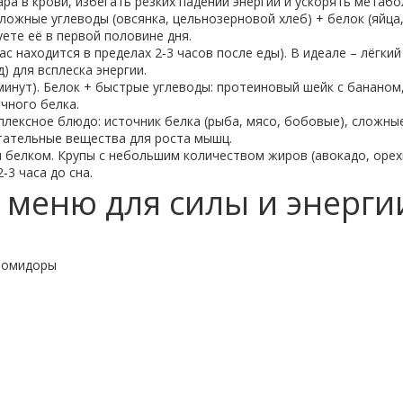
а в крови, избегать резких падений энергии и ускорять метабо
ожные углеводы (овсянка, цельнозерновой хлеб) + белок (яйца, 
ете её в первой половине дня.
с находится в пределах 2‑3 часов после еды). В идеале – лёгки
) для всплеска энергии.
минут). Белок + быстрые углеводы: протеиновый шейк с бананом,
чного белка.
лексное блюдо: источник белка (рыба, мясо, бобовые), сложные
тательные вещества для роста мышц.
 белком. Крупы с небольшим количеством жиров (авокадо, орехи
3 часа до сна.
меню для силы и энерги
 помидоры