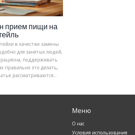
ин прием пищи на
тейль
ейли в качестве замены
удобно для занятых людей,
 рациона, поддерживать
ак правильно это делать,
татье рассматриваются
иема пищи протеиновыми
ные рекомендации.
Меню
О нас
Условия использования