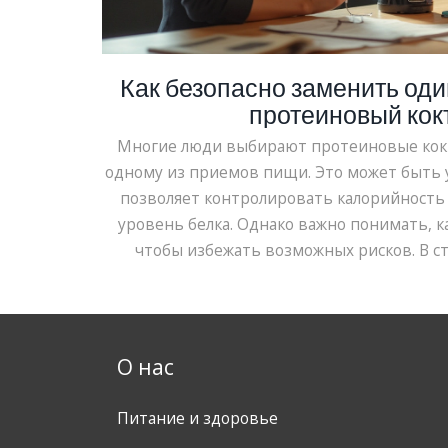
Как безопасно заменить од
протеиновый кок
Многие люди выбирают протеиновые кокт
одному из приемов пищи. Это может быть 
позволяет контролировать калорийность
уровень белка. Однако важно понимать, к
чтобы избежать возможных рисков. В с
преимущества и недостатки замены пр
коктейлями, а также даются полез
О нас
Питание и здоровье