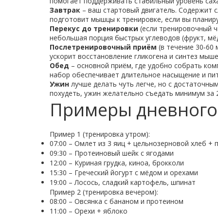
помогает поддерживать стабильный уровень сахар
Завтрак
– ваш стартовый двигатель. Содержит сл
подготовит мышцы к тренировке, если вы планиру
Перекус до тренировки
(если тренировочный ча
небольшая порция быстрых углеводов (фрукт, мёд
Послетренировочный приём
(в течение 30‑60 
ускорит восстановление гликогена и синтез мыше
Обед
– основной приём, где удобно собрать комп
набор обеспечивает длительное насыщение и пи
Ужин
лучше делать чуть легче, но с достаточным
похудеть, ужин желательно съедать минимум за 2‑
Примеры дневного 
Пример 1 (тренировка утром):
07:00 – Омлет из 3 яиц + цельнозерновой хлеб +
09:30 – Протеиновый шейк с ягодами
12:00 – Куриная грудка, киноа, брокколи
15:30 – Греческий йогурт с мёдом и орехами
19:00 – Лосось, сладкий картофель, шпинат
Пример 2 (тренировка вечером):
08:00 – Овсянка с бананом и протеином
11:00 – Орехи + яблоко